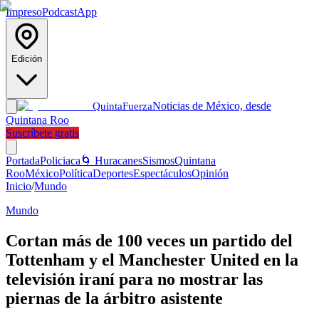
Impreso
Podcast
App
Edición
Noticias de México, desde
Quinta
Fuerza
Quintana Roo
Suscríbete gratis
Portada
Policiaca
🌀 Huracanes
Sismos
Quintana
Roo
México
Política
Deportes
Espectáculos
Opinión
Inicio
/
Mundo
Mundo
Cortan más de 100 veces un partido del
Tottenham y el Manchester United en la
televisión iraní para no mostrar las
piernas de la árbitro asistente