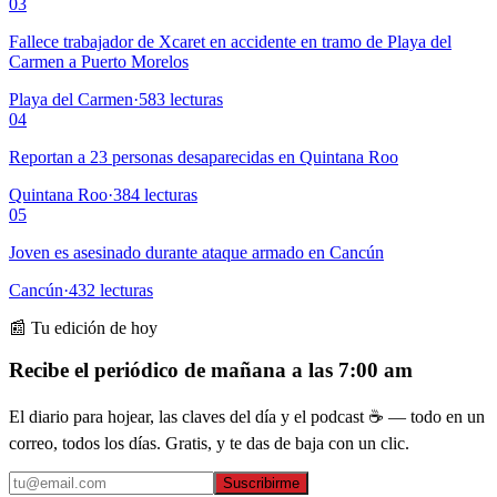
03
Fallece trabajador de Xcaret en accidente en tramo de Playa del
Carmen a Puerto Morelos
Playa del Carmen
·
583
lecturas
04
Reportan a 23 personas desaparecidas en Quintana Roo
Quintana Roo
·
384
lecturas
05
Joven es asesinado durante ataque armado en Cancún
Cancún
·
432
lecturas
📰 Tu edición de hoy
Recibe el periódico de mañana a las 7:00 am
El diario para hojear, las claves del día y el podcast ☕ — todo en un
correo, todos los días. Gratis, y te das de baja con un clic.
Suscribirme