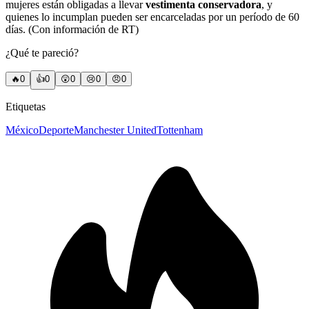
mujeres están obligadas a llevar
vestimenta conservadora
, y
quienes lo incumplan pueden ser encarceladas por un período de 60
días. (Con información de RT)
¿Qué te pareció?
🔥
0
👍
0
😲
0
😢
0
😠
0
Etiquetas
México
Deporte
Manchester United
Tottenham