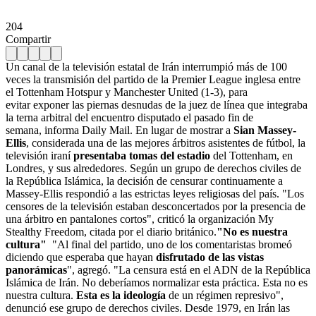
204
Compartir
Un canal de la televisión estatal de Irán interrumpió más de 100
veces la transmisión del partido de la Premier League inglesa entre
el Tottenham Hotspur y Manchester United (1-3), para
evitar exponer las piernas desnudas de la juez de línea que integraba
la terna arbitral del encuentro disputado el pasado fin de
semana, informa Daily Mail.
En lugar de mostrar a
Sian Massey-
Ellis
, considerada una de las mejores árbitros asistentes de fútbol, la
televisión iraní
presentaba tomas del estadio
del Tottenham, en
Londres, y sus alrededores. Según un grupo de derechos civiles de
la República Islámica, la decisión de censurar continuamente a
Massey-Ellis respondió a las estrictas leyes religiosas del país. "Los
censores de la televisión estaban desconcertados por la presencia de
una árbitro en pantalones cortos", criticó la organización My
Stealthy Freedom, citada por el diario británico.
"No es nuestra
cultura"
"Al final del partido, uno de los comentaristas bromeó
diciendo que esperaba que hayan
disfrutado de las vistas
panorámicas
", agregó. "La censura está en el ADN de la República
Islámica de Irán. No deberíamos normalizar esta práctica. Esta no es
nuestra cultura.
Esta es la ideología
de un régimen represivo",
denunció ese grupo de derechos civiles. Desde 1979, en Irán las