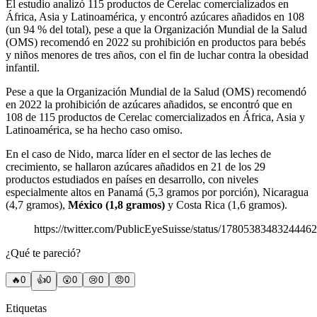
El estudio analizó 115 productos de Cerelac comercializados en
África, Asia y Latinoamérica, y encontró azúcares añadidos en 108
(un 94 % del total), pese a que la Organización Mundial de la Salud
(OMS) recomendó en 2022 su prohibición en productos para bebés
y niños menores de tres años, con el fin de luchar contra la obesidad
infantil.
Pese a que la Organización Mundial de la Salud (OMS) recomendó
en 2022 la prohibición de azúcares añadidos, se encontró que en
108 de 115 productos de Cerelac comercializados en África, Asia y
Latinoamérica, se ha hecho caso omiso.
En el caso de Nido, marca líder en el sector de las leches de
crecimiento, se hallaron azúcares añadidos en 21 de los 29
productos estudiados en países en desarrollo, con niveles
especialmente altos en Panamá (5,3 gramos por porción), Nicaragua
(4,7 gramos),
México (1,8 gramos)
y Costa Rica (1,6 gramos).
https://twitter.com/PublicEyeSuisse/status/1780538348324446
¿Qué te pareció?
🔥
0
👍
0
😲
0
😢
0
😠
0
Etiquetas