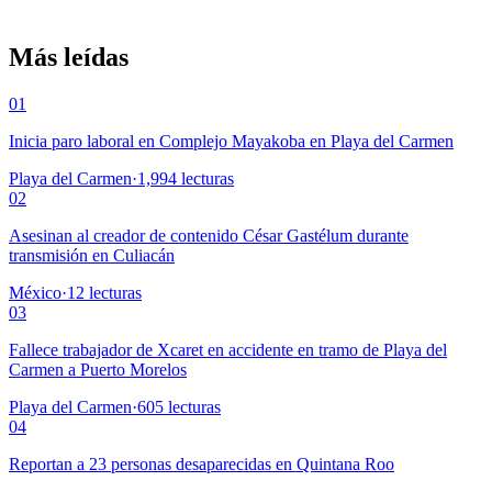
Más leídas
01
Inicia paro laboral en Complejo Mayakoba en Playa del Carmen
Playa del Carmen
·
1,994
lecturas
02
Asesinan al creador de contenido César Gastélum durante
transmisión en Culiacán
México
·
12
lecturas
03
Fallece trabajador de Xcaret en accidente en tramo de Playa del
Carmen a Puerto Morelos
Playa del Carmen
·
605
lecturas
04
Reportan a 23 personas desaparecidas en Quintana Roo