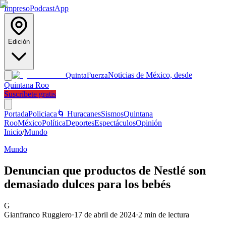
Impreso
Podcast
App
Edición
Noticias de México, desde
Quinta
Fuerza
Quintana Roo
Suscríbete gratis
Portada
Policiaca
🌀 Huracanes
Sismos
Quintana
Roo
México
Política
Deportes
Espectáculos
Opinión
Inicio
/
Mundo
Mundo
Denuncian que productos de Nestlé son
demasiado dulces para los bebés
G
Gianfranco Ruggiero
·
17 de abril de 2024
·
2
min de lectura