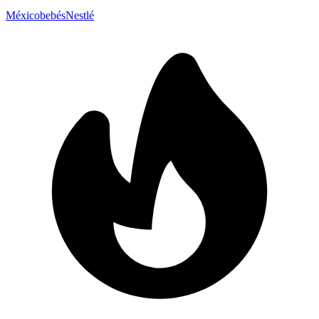
México
bebés
Nestlé