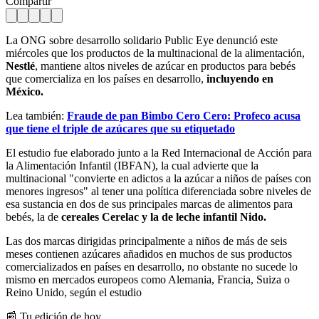
Compartir
La ONG sobre desarrollo solidario Public Eye denunció este
miércoles que los productos de la multinacional de la alimentación,
Nestlé
, mantiene altos niveles de azúcar en productos para bebés
que comercializa en los países en desarrollo,
incluyendo en
México.
Lea también:
Fraude de pan Bimbo Cero Cero: Profeco acusa
que tiene el triple de azúcares que su etiquetado
El estudio fue elaborado junto a la Red Internacional de Acción para
la Alimentación Infantil (IBFAN), la cual advierte que la
multinacional "convierte en adictos a la azúcar a niños de países con
menores ingresos" al tener una política diferenciada sobre niveles de
esa sustancia en dos de sus principales marcas de alimentos para
bebés, la de
cereales Cerelac y la de leche infantil Nido.
Las dos marcas dirigidas principalmente a niños de más de seis
meses contienen azúcares añadidos en muchos de sus productos
comercializados en países en desarrollo, no obstante no sucede lo
mismo en mercados europeos como Alemania, Francia, Suiza o
Reino Unido, según el estudio
📰 Tu edición de hoy