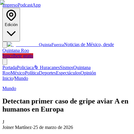
Impreso
Podcast
App
Edición
Noticias de México, desde
Quinta
Fuerza
Quintana Roo
Suscríbete gratis
Portada
Policiaca
🌀 Huracanes
Sismos
Quintana
Roo
México
Política
Deportes
Espectáculos
Opinión
Inicio
/
Mundo
Mundo
Detectan primer caso de gripe aviar A en
humanos en Europa
J
Joiner Martínez
·
25 de marzo de 2026