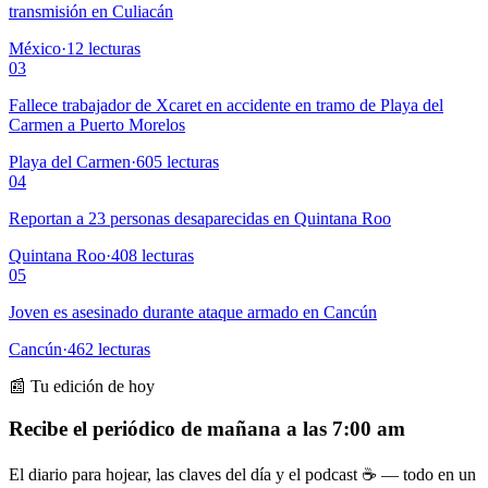
transmisión en Culiacán
México
·
12
lecturas
03
Fallece trabajador de Xcaret en accidente en tramo de Playa del
Carmen a Puerto Morelos
Playa del Carmen
·
605
lecturas
04
Reportan a 23 personas desaparecidas en Quintana Roo
Quintana Roo
·
408
lecturas
05
Joven es asesinado durante ataque armado en Cancún
Cancún
·
462
lecturas
📰 Tu edición de hoy
Recibe el periódico de mañana a las 7:00 am
El diario para hojear, las claves del día y el podcast ☕ — todo en un