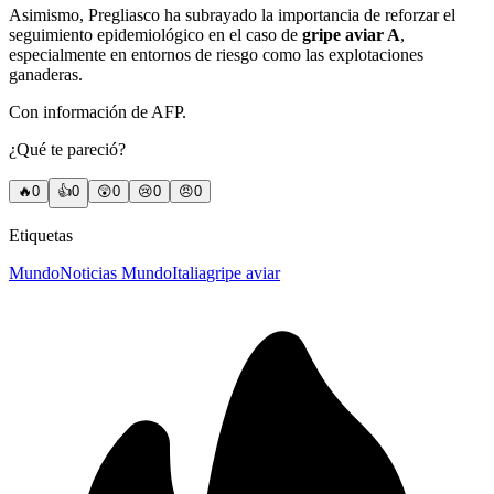
Asimismo, Pregliasco ha subrayado la importancia de reforzar el
seguimiento epidemiológico en el caso de
gripe aviar A
,
especialmente en entornos de riesgo como las explotaciones
ganaderas.
Con información de AFP.
¿Qué te pareció?
🔥
0
👍
0
😲
0
😢
0
😠
0
Etiquetas
Mundo
Noticias Mundo
Italia
gripe aviar