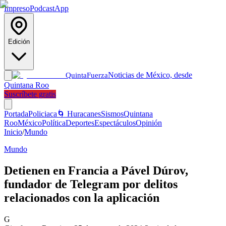
Impreso
Podcast
App
Edición
Noticias de México, desde
Quinta
Fuerza
Quintana Roo
Suscríbete gratis
Portada
Policiaca
🌀 Huracanes
Sismos
Quintana
Roo
México
Política
Deportes
Espectáculos
Opinión
Inicio
/
Mundo
Mundo
Detienen en Francia a Pável Dúrov,
fundador de Telegram por delitos
relacionados con la aplicación
G