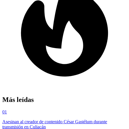
Más leídas
01
Asesinan al creador de contenido César Gastélum durante
transmisión en Culiacán