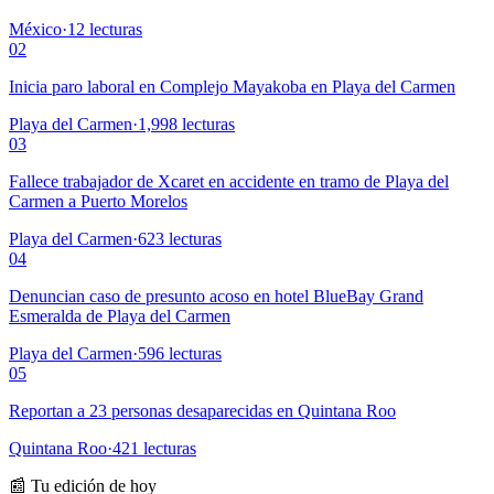
México
·
12
lecturas
02
Inicia paro laboral en Complejo Mayakoba en Playa del Carmen
Playa del Carmen
·
1,998
lecturas
03
Fallece trabajador de Xcaret en accidente en tramo de Playa del
Carmen a Puerto Morelos
Playa del Carmen
·
623
lecturas
04
Denuncian caso de presunto acoso en hotel BlueBay Grand
Esmeralda de Playa del Carmen
Playa del Carmen
·
596
lecturas
05
Reportan a 23 personas desaparecidas en Quintana Roo
Quintana Roo
·
421
lecturas
📰 Tu edición de hoy