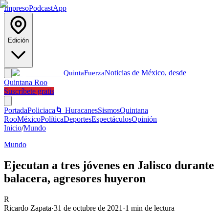
Impreso
Podcast
App
Edición
Noticias de México, desde
Quinta
Fuerza
Quintana Roo
Suscríbete gratis
Portada
Policiaca
🌀 Huracanes
Sismos
Quintana
Roo
México
Política
Deportes
Espectáculos
Opinión
Inicio
/
Mundo
Mundo
Ejecutan a tres jóvenes en Jalisco durante
balacera, agresores huyeron
R
Ricardo Zapata
·
31 de octubre de 2021
·
1
min de lectura