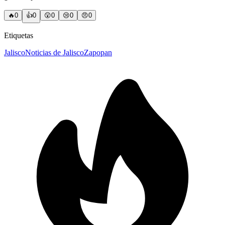
🔥
0
👍
0
😲
0
😢
0
😠
0
Etiquetas
Jalisco
Noticias de Jalisco
Zapopan