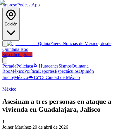
Impreso
Podcast
App
Edición
Noticias de México, desde
Quinta
Fuerza
Quintana Roo
Suscríbete gratis
Portada
Policiaca
🌀 Huracanes
Sismos
Quintana
Roo
México
Política
Deportes
Espectáculos
Opinión
Inicio
/
México
🌦️
16
°C
·
Ciudad de México
México
Asesinan a tres personas en ataque a
vivienda en Guadalajara, Jalisco
J
Joiner Martínez
·
20 de abril de 2026