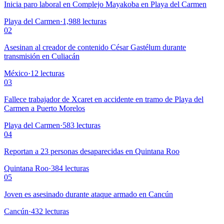
Inicia paro laboral en Complejo Mayakoba en Playa del Carmen
Playa del Carmen
·
1,988
lecturas
02
Asesinan al creador de contenido César Gastélum durante
transmisión en Culiacán
México
·
12
lecturas
03
Fallece trabajador de Xcaret en accidente en tramo de Playa del
Carmen a Puerto Morelos
Playa del Carmen
·
583
lecturas
04
Reportan a 23 personas desaparecidas en Quintana Roo
Quintana Roo
·
384
lecturas
05
Joven es asesinado durante ataque armado en Cancún
Cancún
·
432
lecturas