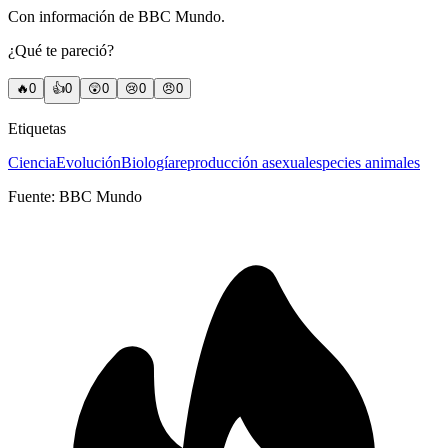
Con información de BBC Mundo.
¿Qué te pareció?
🔥
0
👍
0
😲
0
😢
0
😠
0
Etiquetas
Ciencia
Evolución
Biología
reproducción asexual
especies animales
Fuente:
BBC Mundo