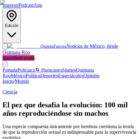
Impreso
Podcast
App
Edición
Noticias de México, desde
Quinta
Fuerza
Quintana Roo
Suscríbete gratis
Portada
Policiaca
🌀 Huracanes
Sismos
Quintana
Roo
México
Política
Deportes
Espectáculos
Opinión
Inicio
/
Mundo
Ciencia
El pez que desafía la evolución: 100 mil
años reproduciéndose sin machos
Una especie compuesta únicamente por hembras cuestiona la teoría
de que la reproducción sexual es indispensable para la supervivencia
evolutiva.