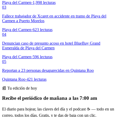
Playa del Carmen
·
1,998
lecturas
03
Fallece trabajador de Xcaret en accidente en tramo de Playa del
Carmen a Puerto Morelos
Playa del Carmen
·
623
lecturas
04
Denuncian caso de presunto acoso en hotel BlueBay Grand
Esmeralda de Playa del Carmen
Playa del Carmen
·
596
lecturas
05
Reportan a 23 personas desaparecidas en Quintana Roo
Quintana Roo
·
421
lecturas
📰 Tu edición de hoy
Recibe el periódico de mañana a las 7:00 am
El diario para hojear, las claves del día y el podcast ☕ — todo en un
correo, todos los días. Gratis, y te das de baja con un clic.