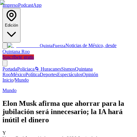
Impreso
Podcast
App
Edición
Noticias de México, desde
Quinta
Fuerza
Quintana Roo
Suscríbete gratis
Portada
Policiaca
🌀 Huracanes
Sismos
Quintana
Roo
México
Política
Deportes
Espectáculos
Opinión
Inicio
/
Mundo
Mundo
Elon Musk afirma que ahorrar para la
jubilación será innecesario; la IA hará
inútil el dinero
Y