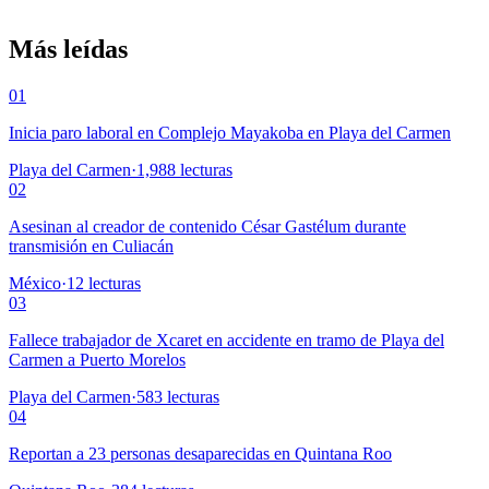
Más leídas
01
Inicia paro laboral en Complejo Mayakoba en Playa del Carmen
Playa del Carmen
·
1,988
lecturas
02
Asesinan al creador de contenido César Gastélum durante
transmisión en Culiacán
México
·
12
lecturas
03
Fallece trabajador de Xcaret en accidente en tramo de Playa del
Carmen a Puerto Morelos
Playa del Carmen
·
583
lecturas
04
Reportan a 23 personas desaparecidas en Quintana Roo