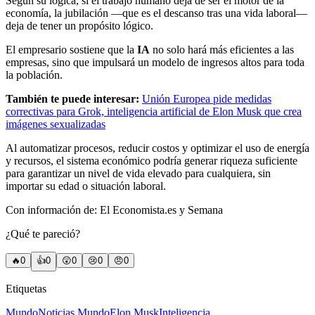
Según su lógica, si el trabajo humano deja de ser el motor de la
economía, la jubilación —que es el descanso tras una vida laboral—
deja de tener un propósito lógico.
El empresario sostiene que la
IA
no solo hará más eficientes a las
empresas, sino que impulsará un modelo de ingresos altos para toda
la población.
También te puede interesar:
Unión Europea pide medidas
correctivas para Grok, inteligencia artificial de Elon Musk que crea
imágenes sexualizadas
Al automatizar procesos, reducir costos y optimizar el uso de energía
y recursos, el sistema económico podría generar riqueza suficiente
para garantizar un nivel de vida elevado para cualquiera, sin
importar su edad o situación laboral.
Con información de: El Economista.es y Semana
¿Qué te pareció?
🔥
0
👍
0
😲
0
😢
0
😠
0
Etiquetas
Mundo
Noticias Mundo
Elon Musk
Inteligencia