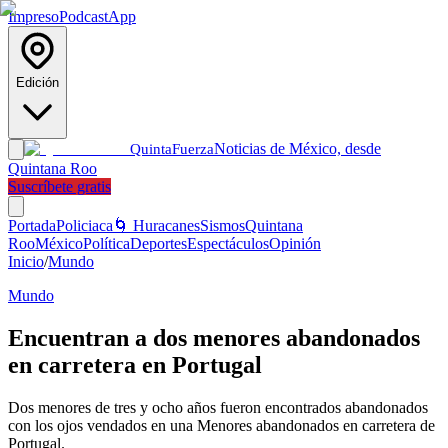
Impreso
Podcast
App
Edición
Noticias de México, desde
Quinta
Fuerza
Quintana Roo
Suscríbete gratis
Portada
Policiaca
🌀 Huracanes
Sismos
Quintana
Roo
México
Política
Deportes
Espectáculos
Opinión
Inicio
/
Mundo
Mundo
Encuentran a dos menores abandonados
en carretera en Portugal
Dos menores de tres y ocho años fueron encontrados abandonados
con los ojos vendados en una Menores abandonados en carretera de
Portugal.