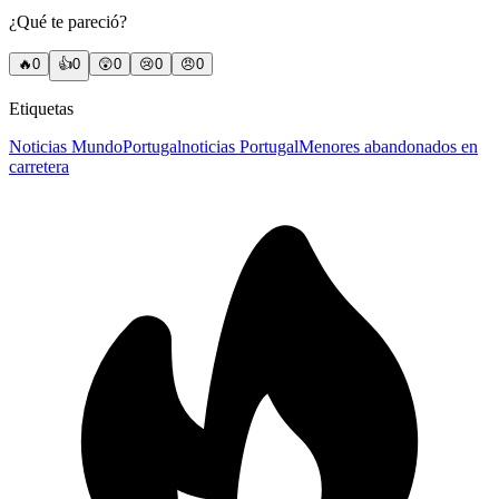
¿Qué te pareció?
🔥
0
👍
0
😲
0
😢
0
😠
0
Etiquetas
Noticias Mundo
Portugal
noticias Portugal
Menores abandonados en
carretera