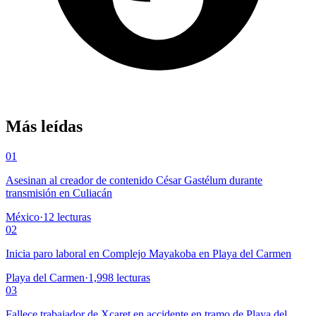
Más leídas
01
Asesinan al creador de contenido César Gastélum durante
transmisión en Culiacán
México
·
12
lecturas
02
Inicia paro laboral en Complejo Mayakoba en Playa del Carmen
Playa del Carmen
·
1,998
lecturas
03
Fallece trabajador de Xcaret en accidente en tramo de Playa del