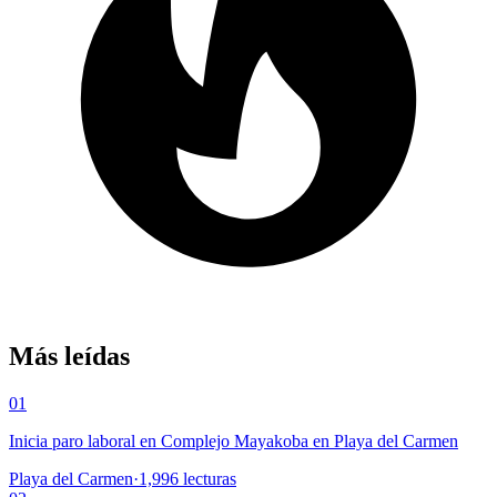
Más leídas
01
Inicia paro laboral en Complejo Mayakoba en Playa del Carmen
Playa del Carmen
·
1,996
lecturas