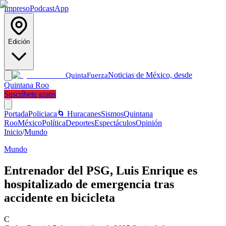
Impreso
Podcast
App
Edición
Noticias de México, desde
Quinta
Fuerza
Quintana Roo
Suscríbete gratis
Portada
Policiaca
🌀 Huracanes
Sismos
Quintana
Roo
México
Política
Deportes
Espectáculos
Opinión
Inicio
/
Mundo
Mundo
Entrenador del PSG, Luis Enrique es
hospitalizado de emergencia tras
accidente en bicicleta
C