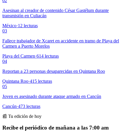
02
Asesinan al creador de contenido César Gastélum durante
transmisión en Culiacán
México
·
12
lecturas
03
Fallece trabajador de Xcaret en accidente en tramo de Playa del
Carmen a Puerto Morelos
Playa del Carmen
·
614
lecturas
04
Reportan a 23 personas desaparecidas en Quintana Roo
Quintana Roo
·
415
lecturas
05
Joven es asesinado durante ataque armado en Cancún
Cancún
·
473
lecturas
📰 Tu edición de hoy
Recibe el periódico de mañana a las 7:00 am