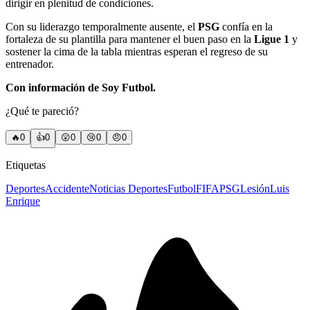
dirigir en plenitud de condiciones.
Con su liderazgo temporalmente ausente, el
PSG
confía en la
fortaleza de su plantilla para mantener el buen paso en la
Ligue 1
y
sostener la cima de la tabla mientras esperan el regreso de su
entrenador.
Con información de Soy Futbol.
¿Qué te pareció?
🔥
0
👍
0
😲
0
😢
0
😠
0
Etiquetas
Deportes
Accidente
Noticias Deportes
Futbol
FIFA
PSG
Lesión
Luis
Enrique