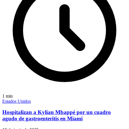
1
min
Estados Unidos
Hospitalizan a Kylian Mbappé por un cuadro
agudo de gastroenteritis en Miami