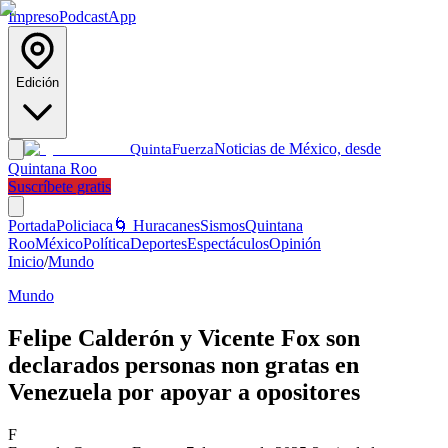
Impreso
Podcast
App
Edición
Noticias de México, desde
Quinta
Fuerza
Quintana Roo
Suscríbete gratis
Portada
Policiaca
🌀 Huracanes
Sismos
Quintana
Roo
México
Política
Deportes
Espectáculos
Opinión
Inicio
/
Mundo
Mundo
Felipe Calderón y Vicente Fox son
declarados personas non gratas en
Venezuela por apoyar a opositores
F