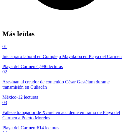
Más leídas
01
Inicia paro laboral en Complejo Mayakoba en Playa del Carmen
Playa del Carmen
·
1,996
lecturas
02
Asesinan al creador de contenido César Gastélum durante
transmisión en Culiacán
México
·
12
lecturas
03
Fallece trabajador de Xcaret en accidente en tramo de Playa del
Carmen a Puerto Morelos
Playa del Carmen
·
614
lecturas