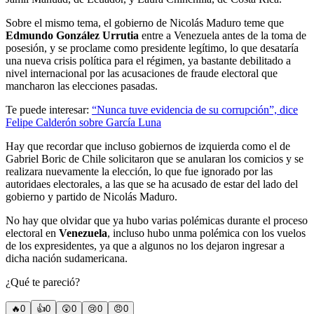
Sobre el mismo tema, el gobierno de Nicolás Maduro teme que
Edmundo González Urrutia
entre a Venezuela antes de la toma de
posesión, y se proclame como presidente legítimo, lo que desataría
una nueva crisis política para el régimen, ya bastante debilitado a
nivel internacional por las acusaciones de fraude electoral que
mancharon las elecciones pasadas.
Te puede interesar:
“Nunca tuve evidencia de su corrupción”, dice
Felipe Calderón sobre García Luna
Hay que recordar que incluso gobiernos de izquierda como el de
Gabriel Boric de Chile solicitaron que se anularan los comicios y se
realizara nuevamente la elección, lo que fue ignorado por las
autoridaes electorales, a las que se ha acusado de estar del lado del
gobierno y partido de Nicolás Maduro.
No hay que olvidar que ya hubo varias polémicas durante el proceso
electoral en
Venezuela
, incluso hubo unma polémica con los vuelos
de los expresidentes, ya que a algunos no los dejaron ingresar a
dicha nación sudamericana.
¿Qué te pareció?
🔥
0
👍
0
😲
0
😢
0
😠
0