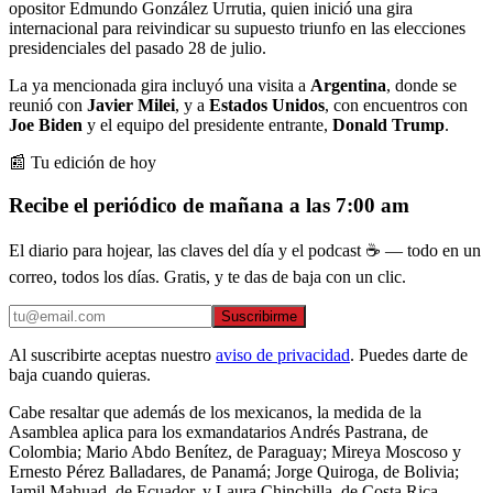
opositor Edmundo González Urrutia, quien inició una gira
internacional para reivindicar su supuesto triunfo en las elecciones
presidenciales del pasado 28 de julio.
La ya mencionada gira incluyó una visita a
Argentina
, donde se
reunió con
Javier Milei
, y a
Estados Unidos
, con encuentros con
Joe Biden
y el equipo del presidente entrante,
Donald Trump
.
📰 Tu edición de hoy
Recibe el periódico de mañana a las 7:00 am
El diario para hojear, las claves del día y el podcast ☕ — todo en un
correo, todos los días. Gratis, y te das de baja con un clic.
Suscribirme
Al suscribirte aceptas nuestro
aviso de privacidad
. Puedes darte de
baja cuando quieras.
Cabe resaltar que además de los mexicanos, la medida de la
Asamblea aplica para los exmandatarios Andrés Pastrana, de
Colombia; Mario Abdo Benítez, de Paraguay; Mireya Moscoso y
Ernesto Pérez Balladares, de Panamá; Jorge Quiroga, de Bolivia;
Jamil Mahuad, de Ecuador, y Laura Chinchilla, de Costa Rica.