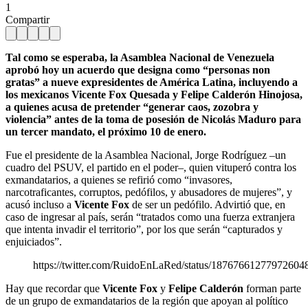
1
Compartir
Tal como se esperaba, la Asamblea Nacional de Venezuela
aprobó hoy un acuerdo que designa como “personas non
gratas” a nueve expresidentes de América Latina, incluyendo a
los mexicanos Vicente Fox Quesada y Felipe Calderón Hinojosa,
a quienes acusa de pretender “generar caos, zozobra y
violencia” antes de la toma de posesión de Nicolás Maduro para
un tercer mandato, el próximo 10 de enero.
Fue el presidente de la Asamblea Nacional, Jorge Rodríguez –un
cuadro del PSUV, el partido en el poder–, quien vituperó contra los
exmandatarios, a quienes se refirió como “invasores,
narcotraficantes, corruptos, pedófilos, y abusadores de mujeres”, y
acusó incluso a
Vicente Fox
de ser un pedófilo. Advirtió que, en
caso de ingresar al país, serán “tratados como una fuerza extranjera
que intenta invadir el territorio”, por los que serán “capturados y
enjuiciados”.
https://twitter.com/RuidoEnLaRed/status/18767661277972604
Hay que recordar que
Vicente Fox
y
Felipe Calderón
forman parte
de un grupo de exmandatarios de la región que apoyan al político