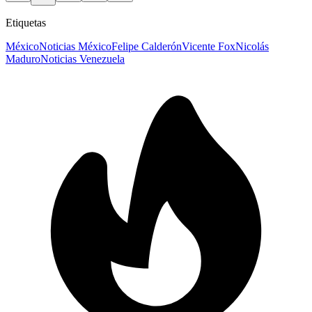
Etiquetas
México
Noticias México
Felipe Calderón
Vicente Fox
Nicolás
Maduro
Noticias Venezuela