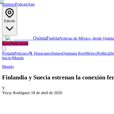
Impreso
Podcast
App
Edición
Quinta
Fuerza
Noticias de México, desde Quint
Suscríbete gratis
Portada
Policiaca
🌀 Huracanes
Sismos
Quintana Roo
México
Política
De
Inicio
/
Mundo
Mundo
Finlandia y Suecia estrenan la conexión f
Y
Yeysy Rodríguez
·
18 de abril de 2026