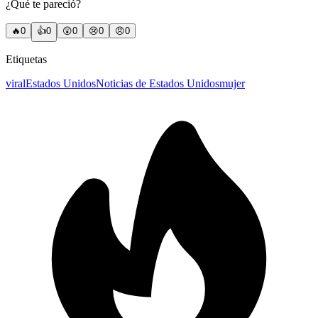
¿Qué te pareció?
🔥
0
👍
0
😲
0
😢
0
😠
0
Etiquetas
viral
Estados Unidos
Noticias de Estados Unidos
mujer