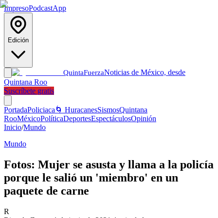
Impreso
Podcast
App
Edición
Noticias de México, desde
Quinta
Fuerza
Quintana Roo
Suscríbete gratis
Portada
Policiaca
🌀 Huracanes
Sismos
Quintana
Roo
México
Política
Deportes
Espectáculos
Opinión
Inicio
/
Mundo
Mundo
Fotos: Mujer se asusta y llama a la policía
porque le salió un 'miembro' en un
paquete de carne
R