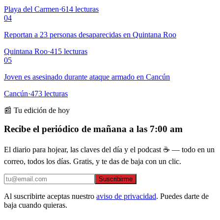
Playa del Carmen
·
614
lecturas
04
Reportan a 23 personas desaparecidas en Quintana Roo
Quintana Roo
·
415
lecturas
05
Joven es asesinado durante ataque armado en Cancún
Cancún
·
473
lecturas
📰 Tu edición de hoy
Recibe el periódico de mañana a las 7:00 am
El diario para hojear, las claves del día y el podcast ☕ — todo en un
correo, todos los días. Gratis, y te das de baja con un clic.
Suscribirme
Al suscribirte aceptas nuestro
aviso de privacidad
. Puedes darte de
baja cuando quieras.