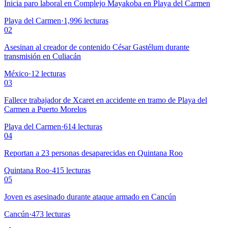
Inicia paro laboral en Complejo Mayakoba en Playa del Carmen
Playa del Carmen
·
1,996
lecturas
02
Asesinan al creador de contenido César Gastélum durante
transmisión en Culiacán
México
·
12
lecturas
03
Fallece trabajador de Xcaret en accidente en tramo de Playa del
Carmen a Puerto Morelos
Playa del Carmen
·
614
lecturas
04
Reportan a 23 personas desaparecidas en Quintana Roo
Quintana Roo
·
415
lecturas
05
Joven es asesinado durante ataque armado en Cancún
Cancún
·
473
lecturas