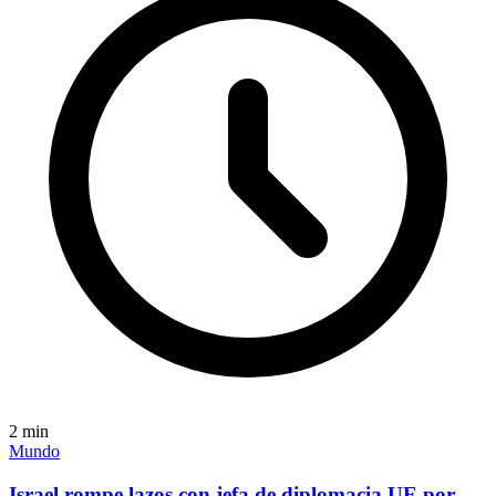
2
min
Mundo
Israel rompe lazos con jefa de diplomacia UE por