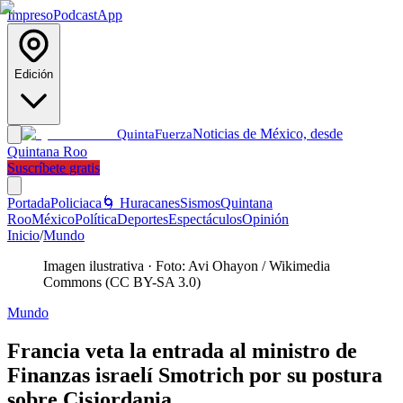
Impreso
Podcast
App
Edición
Noticias de México, desde
Quinta
Fuerza
Quintana Roo
Suscríbete gratis
Portada
Policiaca
🌀 Huracanes
Sismos
Quintana
Roo
México
Política
Deportes
Espectáculos
Opinión
Inicio
/
Mundo
Imagen ilustrativa
·
Foto: Avi Ohayon / Wikimedia
Commons (CC BY-SA 3.0)
Mundo
Francia veta la entrada al ministro de
Finanzas israelí Smotrich por su postura
sobre Cisjordania