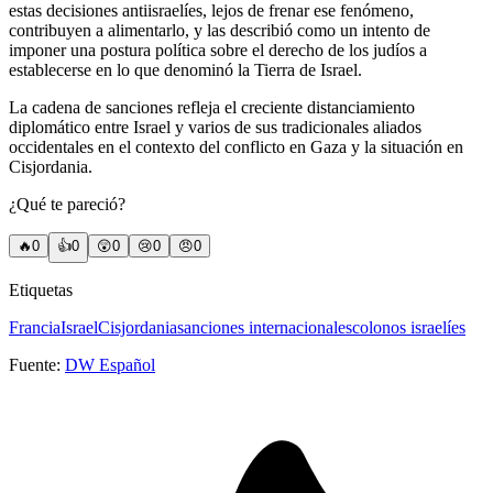
estas decisiones antiisraelíes, lejos de frenar ese fenómeno,
contribuyen a alimentarlo, y las describió como un intento de
imponer una postura política sobre el derecho de los judíos a
establecerse en lo que denominó la Tierra de Israel.
La cadena de sanciones refleja el creciente distanciamiento
diplomático entre Israel y varios de sus tradicionales aliados
occidentales en el contexto del conflicto en Gaza y la situación en
Cisjordania.
¿Qué te pareció?
🔥
0
👍
0
😲
0
😢
0
😠
0
Etiquetas
Francia
Israel
Cisjordania
sanciones internacionales
colonos israelíes
Fuente:
DW Español