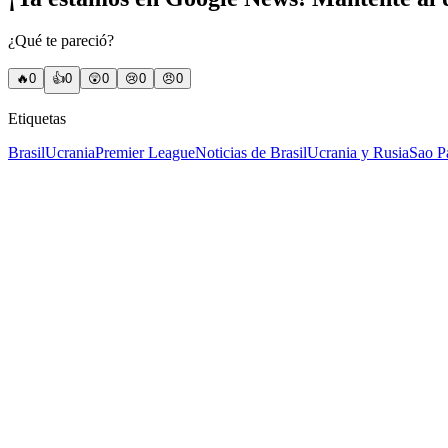
¿Qué te pareció?
🔥
0
👍
0
😲
0
😢
0
😠
0
Etiquetas
Brasil
Ucrania
Premier League
Noticias de Brasil
Ucrania y Rusia
Sao P