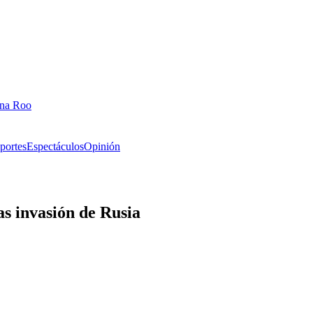
ana Roo
portes
Espectáculos
Opinión
as invasión de Rusia