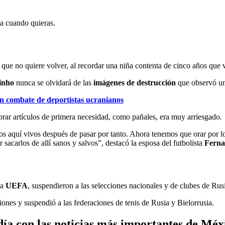
ja cuando quieras.
que no quiere volver, al recordar una niña contenta de cinco años que 
inho
nunca se olvidará de las
imágenes de destrucción
que observó un 
n combate de deportistas ucranianos
prar artículos de primera necesidad, como pañales, era muy arriesgado.
s aquí vivos después de pasar por tanto. Ahora tenemos que orar por l
sacarlos de allí sanos y salvos”, destacó la esposa del futbolista
Ferna
la
UEFA
, suspendieron a las selecciones nacionales y de clubes de Rus
ones y suspendió a las federaciones de tenis de Rusia y Bielorrusia.
ía con las noticias más importantes de Méx