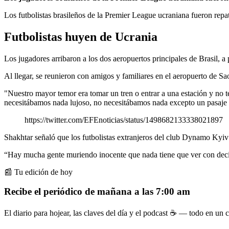
Los futbolistas brasileños de la Premier League ucraniana fueron repa
Futbolistas huyen de Ucrania
Los jugadores arribaron a los dos aeropuertos principales de Brasil, 
Al llegar, se reunieron con amigos y familiares en el aeropuerto de 
"Nuestro mayor temor era tomar un tren o entrar a una estación y no t
necesitábamos nada lujoso, no necesitábamos nada excepto un pasaje se
https://twitter.com/EFEnoticias/status/1498682133338021897
Shakhtar señaló que los futbolistas extranjeros del club Dynamo Kyi
“Hay mucha gente muriendo inocente que nada tiene que ver con decisi
📰 Tu edición de hoy
Recibe el periódico de mañana a las 7:00 am
El diario para hojear, las claves del día y el podcast ☕ — todo en un co