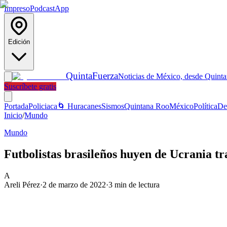
Impreso
Podcast
App
Edición
Quinta
Fuerza
Noticias de México, desde Quint
Suscríbete gratis
Portada
Policiaca
🌀 Huracanes
Sismos
Quintana Roo
México
Política
De
Inicio
/
Mundo
Mundo
Futbolistas brasileños huyen de Ucrania tr
A
Areli Pérez
·
2 de marzo de 2022
·
3
min de lectura