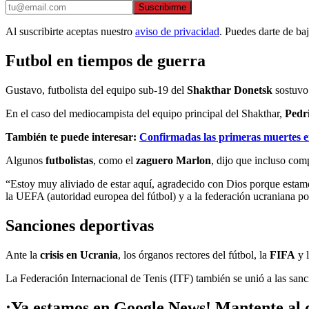
Suscribirme
Al suscribirte aceptas nuestro
aviso de privacidad
. Puedes darte de ba
Futbol en tiempos de guerra
Gustavo, futbolista del equipo sub-19 del
Shakthar Donetsk
sostuvo 
En el caso del mediocampista del equipo principal del Shakthar,
Pedr
También te puede interesar:
Confirmadas las primeras muertes e
Algunos
futbolistas
, como el
zaguero Marlon
, dijo que incluso com
“Estoy muy aliviado de estar aquí, agradecido con Dios porque estamo
la UEFA (autoridad europea del fútbol) y a la federación ucraniana por 
Sanciones deportivas
Ante la
crisis en Ucrania
, los órganos rectores del fútbol, la
FIFA
y 
La Federación Internacional de Tenis (ITF) también se unió a las sanci
¡Ya estamos en Google News! Mantente al d