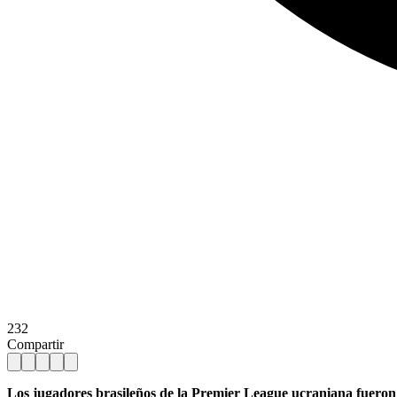
232
Compartir
Los jugadores brasileños de la Premier League ucraniana fueron r