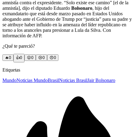
amnistía contra el expresidente. “Solo existe ese camino” [el de la
amnistía], dijo el diputado Eduardo
Bolsonaro
, hijo del
exmandatario que está desde marzo pasado en Estados Unidos
abogando ante el Gobierno de Trump por “justicia” para su padre y
se atribuye haber influido en la amenaza del líder republicano en
torno a los aranceles para presionar a Lula da Silva. Con
información de AFP.
¿Qué te pareció?
🔥
0
👍
0
😲
0
😢
0
😠
0
Etiquetas
Mundo
Noticias Mundo
Brasil
Noticias Brasil
Jair Bolsonaro