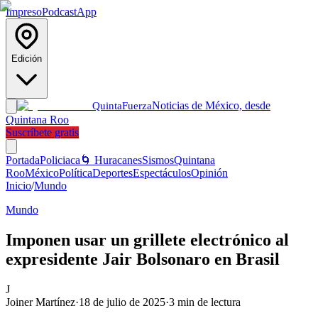
Impreso
Podcast
App
Edición
Noticias de México, desde
Quinta
Fuerza
Quintana Roo
Suscríbete gratis
Portada
Policiaca
🌀 Huracanes
Sismos
Quintana
Roo
México
Política
Deportes
Espectáculos
Opinión
Inicio
/
Mundo
Mundo
Imponen usar un grillete electrónico al
expresidente Jair Bolsonaro en Brasil
J
Joiner Martínez
·
18 de julio de 2025
·
3
min de lectura