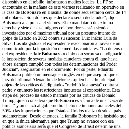
dispositivo en el tobillo, informaron medios locales. La PF se
encontraba en la mañana de este viernes realizando un operativo en
la casa de
Bolsonaro
en Brasilia, de donde secuestraron cerca de 14
mil dólares. "Son dólares que declaré o serán declarados", dijo
Bolsonaro a la prensa el viernes. El exmandatario de extrema
derecha y siete de sus antiguos colaboradores están siendo
investigados por el máximo tribunal por un presunto intento de
golpe de Estado en 2022 contra su sucesor, Luiz Inácio Lula da
Silva. Los abogados del expresidente reaccionaron a través de un
comunicado por la imposición de medidas cautelares. "La defensa
del expresidente
Jair Bolsonaro
recibió con sorpresa e indignación
la imposición de severas medidas cautelares contra él, que hasta
ahora siempre cumplió con todas las determinaciones del Poder
Judicial", aseguraron en el documento. Por su parte, Eduardo
Bolsonaro publicó un mensaje en inglés en el que aseguró que el
juez del tribunal Alexandre de Moraes -quien ha sido principal
objeto de las críticas del diputado- "redobló la apuesta" contra su
padre y enumeró las restricciones impuestas al expresidente. Esta
etapa del proceso ha estado marcada por las críticas de Donald
Trump, quien considera que
Bolsonaro
es víctima de una "caza de
brujas" y amenazó al gobierno brasileño de imponer aranceles del
50% a las importaciones que Estados Unidos realiza desde el país
sudamericano. Desde entonces, la familia Bolsonaro ha insistido que
en que la única alternativa para que Trump no avance con esa
política arancelaria sería que el Congreso de Brasil determine una