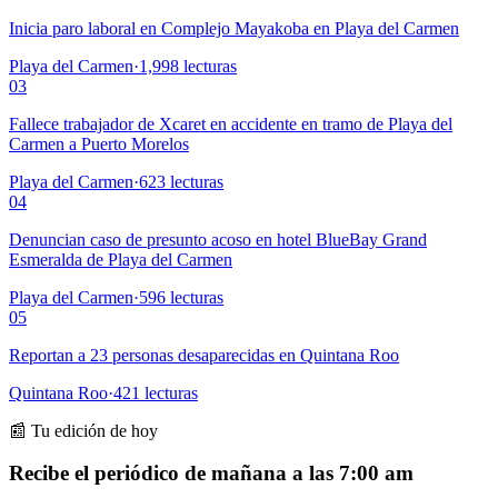
Inicia paro laboral en Complejo Mayakoba en Playa del Carmen
Playa del Carmen
·
1,998
lecturas
03
Fallece trabajador de Xcaret en accidente en tramo de Playa del
Carmen a Puerto Morelos
Playa del Carmen
·
623
lecturas
04
Denuncian caso de presunto acoso en hotel BlueBay Grand
Esmeralda de Playa del Carmen
Playa del Carmen
·
596
lecturas
05
Reportan a 23 personas desaparecidas en Quintana Roo
Quintana Roo
·
421
lecturas
📰 Tu edición de hoy
Recibe el periódico de mañana a las 7:00 am