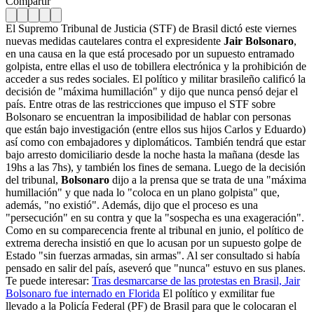
Compartir
El Supremo Tribunal de Justicia (STF) de Brasil dictó este viernes
nuevas medidas cautelares contra el expresidente
Jair Bolsonaro
,
en una causa en la que está procesado por un supuesto entramado
golpista, entre ellas el uso de tobillera electrónica y la prohibición de
acceder a sus redes sociales. El político y militar brasileño calificó la
decisión de "máxima humillación" y dijo que nunca pensó dejar el
país. Entre otras de las restricciones que impuso el STF sobre
Bolsonaro se encuentran la imposibilidad de hablar con personas
que están bajo investigación (entre ellos sus hijos Carlos y Eduardo)
así como con embajadores y diplomáticos. También tendrá que estar
bajo arresto domiciliario desde la noche hasta la mañana (desde las
19hs a las 7hs), y también los fines de semana. Luego de la decisión
del tribunal,
Bolsonaro
dijo a la prensa que se trata de una "máxima
humillación" y que nada lo "coloca en un plano golpista" que,
además, "no existió". Además, dijo que el proceso es una
"persecución" en su contra y que la "sospecha es una exageración".
Como en su comparecencia frente al tribunal en junio, el político de
extrema derecha insistió en que lo acusan por un supuesto golpe de
Estado "sin fuerzas armadas, sin armas". Al ser consultado si había
pensado en salir del país, aseveró que "nunca" estuvo en sus planes.
Te puede interesar:
Tras desmarcarse de las protestas en Brasil, Jair
Bolsonaro fue internado en Florida
El político y exmilitar fue
llevado a la Policía Federal (PF) de Brasil para que le colocaran el