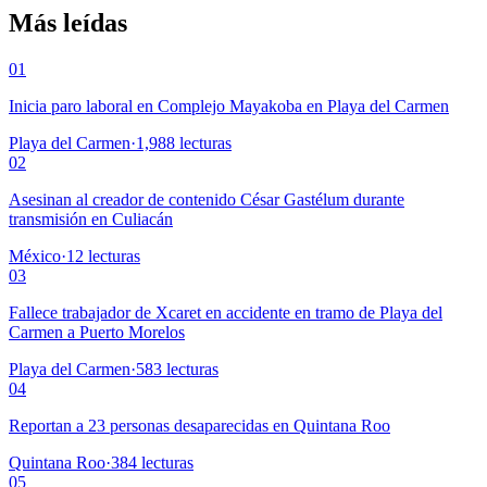
Más leídas
01
Inicia paro laboral en Complejo Mayakoba en Playa del Carmen
Playa del Carmen
·
1,988
lecturas
02
Asesinan al creador de contenido César Gastélum durante
transmisión en Culiacán
México
·
12
lecturas
03
Fallece trabajador de Xcaret en accidente en tramo de Playa del
Carmen a Puerto Morelos
Playa del Carmen
·
583
lecturas
04
Reportan a 23 personas desaparecidas en Quintana Roo
Quintana Roo
·
384
lecturas
05