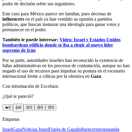
poder de decisión sobre sus seguidores.
Este caso para México parece ser familiar, pues decenas de
influencers
en el país ya han vendido su opinión a partidos
políticos, que buscan instaurar una ideología para ganar votos y
permanecer en el poder.
También te puede interesar:
Video: Israel y Estados Unidos
bombardean edificio donde se iba a elegir al nuevo líder
supremo de Irán
Por su parte, autoridades israelíes han reconocido la existencia de
fallas administrativas en los procesos de contratación, aunque no han
negado el uso de recursos para impulsar su postura en el escenario
internacional frente a críticas por la ofensiva en
Gaza
.
Con información de Excelsior.
¿Qué te pareció?
🔥
0
👍
0
😲
0
😢
0
😠
0
Etiquetas
Israel
Gaza
Noticias Israel
Franja de Gaza
Influencers
propaganda