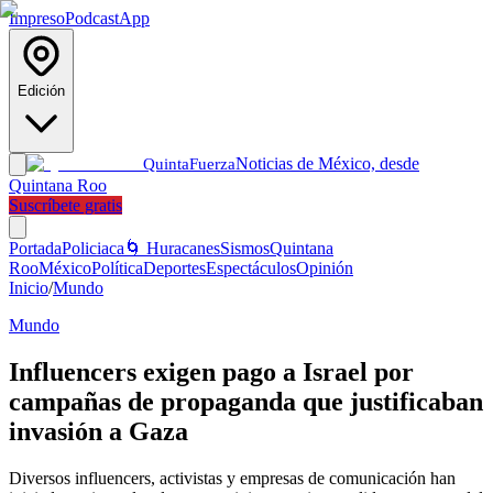
Impreso
Podcast
App
Edición
Noticias de México, desde
Quinta
Fuerza
Quintana Roo
Suscríbete gratis
Portada
Policiaca
🌀 Huracanes
Sismos
Quintana
Roo
México
Política
Deportes
Espectáculos
Opinión
Inicio
/
Mundo
Mundo
Influencers exigen pago a Israel por
campañas de propaganda que justificaban
invasión a Gaza
Diversos influencers, activistas y empresas de comunicación han