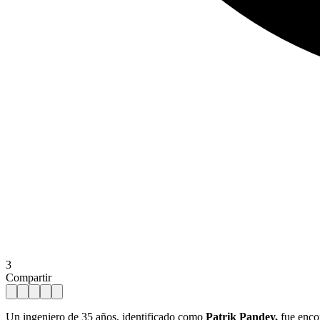
3
Compartir
Un ingeniero de 35 años, identificado como
Patrik Pandey,
fue encon