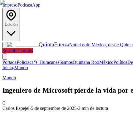
Impreso
Podcast
App
Edición
Quinta
Fuerza
Noticias de México, desde Quint
Suscríbete gratis
Portada
Policiaca
🌀 Huracanes
Sismos
Quintana Roo
México
Política
De
Inicio
/
Mundo
Mundo
Ingeniero de Microsoft pierde la vida por 
C
Carlos Espejel
·
5 de septiembre de 2025
·
3
min de lectura