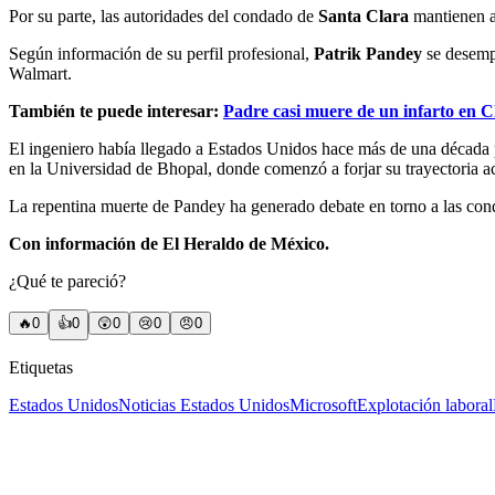
Por su parte, las autoridades del condado de
Santa Clara
mantienen ab
Según información de su perfil profesional,
Patrik Pandey
se desemp
Walmart.
También te puede interesar:
Padre casi muere de un infarto en Ch
El ingeniero había llegado a Estados Unidos hace más de una década p
en la Universidad de Bhopal, donde comenzó a forjar su trayectoria a
La repentina muerte de Pandey ha generado debate en torno a las cond
Con información de El Heraldo de México.
¿Qué te pareció?
🔥
0
👍
0
😲
0
😢
0
😠
0
Etiquetas
Estados Unidos
Noticias Estados Unidos
Microsoft
Explotación laboral