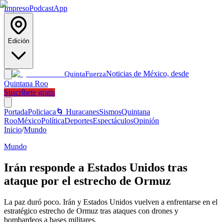
Impreso
Podcast
App
Edición
Noticias de México, desde
Quinta
Fuerza
Quintana Roo
Suscríbete gratis
Portada
Policiaca
🌀 Huracanes
Sismos
Quintana
Roo
México
Política
Deportes
Espectáculos
Opinión
Inicio
/
Mundo
Mundo
Irán responde a Estados Unidos tras
ataque por el estrecho de Ormuz
La paz duró poco. Irán y Estados Unidos vuelven a enfrentarse en el
estratégico estrecho de Ormuz tras ataques con drones y
bombardeos a bases militares.