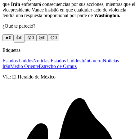
que
Irán
enfrentará consecuencias por sus acciones, mientras que el
vicepresidente Vance insistió en que cualquier acto de violencia
tendrá una respuesta proporcional por parte de
Washington.
¿Qué te pareció?
🔥
0
👍
0
😲
0
😢
0
😠
0
Etiquetas
Estados Unidos
Noticias Estados Unidos
Irán
Guerra
Noticias
Irán
Medio Oriente
Estrecho de Ormuz
Vía:
El Heraldo de México