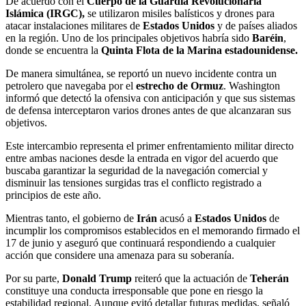
De acuerdo con el
Cuerpo de la Guardia Revolucionaria
Islámica (IRGC),
se utilizaron misiles balísticos y drones para
atacar instalaciones militares de
Estados Unidos
y de países aliados
en la región. Uno de los principales objetivos habría sido
Baréin
,
donde se encuentra la
Quinta Flota de la Marina estadounidense.
De manera simultánea, se reportó un nuevo incidente contra un
petrolero que navegaba por el
estrecho de Ormuz
. Washington
informó que detectó la ofensiva con anticipación y que sus sistemas
de defensa interceptaron varios drones antes de que alcanzaran sus
objetivos.
Este intercambio representa el primer enfrentamiento militar directo
entre ambas naciones desde la entrada en vigor del acuerdo que
buscaba garantizar la seguridad de la navegación comercial y
disminuir las tensiones surgidas tras el conflicto registrado a
principios de este año.
Mientras tanto, el gobierno de
Irán
acusó a
Estados Unidos
de
incumplir los compromisos establecidos en el memorando firmado el
17 de junio y aseguró que continuará respondiendo a cualquier
acción que considere una amenaza para su soberanía.
Por su parte,
Donald Trump
reiteró que la actuación de
Teherán
constituye una conducta irresponsable que pone en riesgo la
estabilidad regional. Aunque evitó detallar futuras medidas, señaló