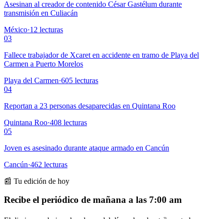
Asesinan al creador de contenido César Gastélum durante
transmisión en Culiacán
México
·
12
lecturas
03
Fallece trabajador de Xcaret en accidente en tramo de Playa del
Carmen a Puerto Morelos
Playa del Carmen
·
605
lecturas
04
Reportan a 23 personas desaparecidas en Quintana Roo
Quintana Roo
·
408
lecturas
05
Joven es asesinado durante ataque armado en Cancún
Cancún
·
462
lecturas
📰 Tu edición de hoy
Recibe el periódico de mañana a las 7:00 am