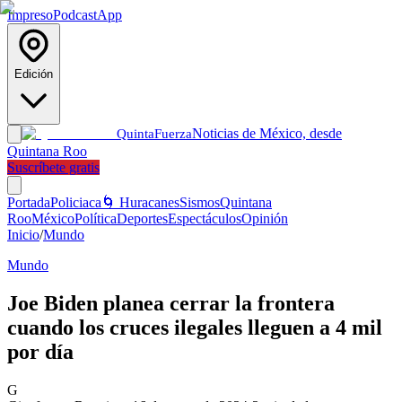
Impreso
Podcast
App
Edición
Noticias de México, desde
Quinta
Fuerza
Quintana Roo
Suscríbete gratis
Portada
Policiaca
🌀 Huracanes
Sismos
Quintana
Roo
México
Política
Deportes
Espectáculos
Opinión
Inicio
/
Mundo
Mundo
Joe Biden planea cerrar la frontera
cuando los cruces ilegales lleguen a 4 mil
por día
G