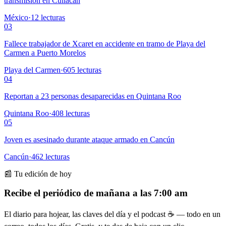
transmisión en Culiacán
México
·
12
lecturas
03
Fallece trabajador de Xcaret en accidente en tramo de Playa del
Carmen a Puerto Morelos
Playa del Carmen
·
605
lecturas
04
Reportan a 23 personas desaparecidas en Quintana Roo
Quintana Roo
·
408
lecturas
05
Joven es asesinado durante ataque armado en Cancún
Cancún
·
462
lecturas
📰 Tu edición de hoy
Recibe el periódico de mañana a las 7:00 am
El diario para hojear, las claves del día y el podcast ☕ — todo en un