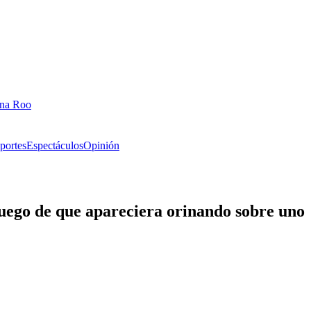
ana Roo
portes
Espectáculos
Opinión
ego de que apareciera orinando sobre uno