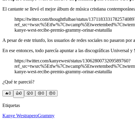
El cantante se llevó el mejor álbum de música cristiana contemporánea
https://twitter.com/thoughtfulbae/status/1371183331782574089
ref_src=twsrc%5Etfw%7Ctwcamp%5Etweetembed%7Ctwter
kanye-west-recibe-premio-grammy-orinar-estatuilla
A pesar de este triunfo, los usuarios de redes sociales no pasaron por 
En ese entonces, todo parecía apuntar a las discográficas Universal y 
https://twitter.com/kanyewest/status/1306280073209589760?
ref_src=twsrc%5Etfw%7Ctwcamp%5Etweetembed%7Ctwter
kanye-west-recibe-premio-grammy-orinar-estatuilla
¿Qué te pareció?
🔥
0
👍
0
😲
0
😢
0
😠
0
Etiquetas
Kanye West
rapero
Grammy