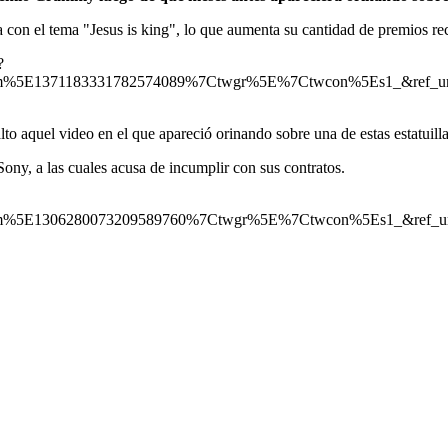
 con el tema "Jesus is king", lo que aumenta su cantidad de premios rec
?
m%5E1371183331782574089%7Ctwgr%5E%7Ctwcon%5Es1_&ref_url=
alto aquel video en el que apareció orinando sobre una de estas estatuill
Sony, a las cuales acusa de incumplir con sus contratos.
m%5E1306280073209589760%7Ctwgr%5E%7Ctwcon%5Es1_&ref_url=