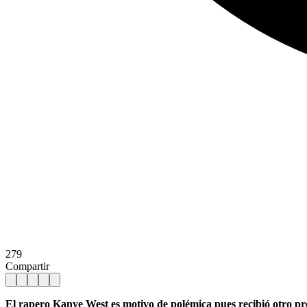
279
Compartir
El rapero Kanye West es motivo de polémica pues recibió otro pr