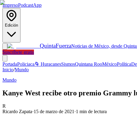
Impreso
Podcast
App
Edición
Quinta
Fuerza
Noticias de México, desde Quint
Suscríbete gratis
Portada
Policiaca
🌀 Huracanes
Sismos
Quintana Roo
México
Política
De
Inicio
/
Mundo
Mundo
Kanye West recibe otro premio Grammy lu
R
Ricardo Zapata
·
15 de marzo de 2021
·
1
min de lectura