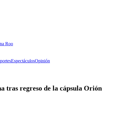
ana Roo
portes
Espectáculos
Opinión
a tras regreso de la cápsula Orión