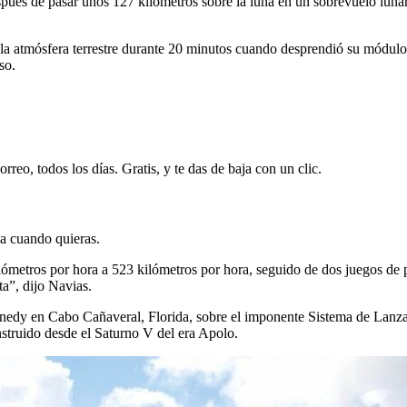
ués de pasar unos 127 kilómetros sobre la luna en un sobrevuelo luna
n la atmósfera terrestre durante 20 minutos cuando desprendió su módul
so.
rreo, todos los días. Gratis, y te das de baja con un clic.
ja cuando quieras.
ilómetros por hora a 523 kilómetros por hora, seguido de dos juegos de
a”, dijo Navias.
nnedy en Cabo Cañaveral, Florida, sobre el imponente Sistema de Lanz
truido desde el Saturno V del era Apolo.