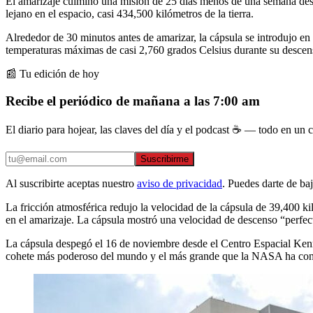
El amarizaje culminó una misión de 25 días menos de una semana desp
lejano en el espacio, casi 434,500 kilómetros de la tierra.
Alrededor de 30 minutos antes de amarizar, la cápsula se introdujo e
temperaturas máximas de casi 2,760 grados Celsius durante su descen
📰 Tu edición de hoy
Recibe el periódico de mañana a las 7:00 am
El diario para hojear, las claves del día y el podcast ☕ — todo en un co
Suscribirme
Al suscribirte aceptas nuestro
aviso de privacidad
. Puedes darte de ba
La fricción atmosférica redujo la velocidad de la cápsula de 39,400 k
en el amarizaje. La cápsula mostró una velocidad de descenso “perfect
La cápsula despegó el 16 de noviembre desde el Centro Espacial Ke
cohete más poderoso del mundo y el más grande que la NASA ha cons