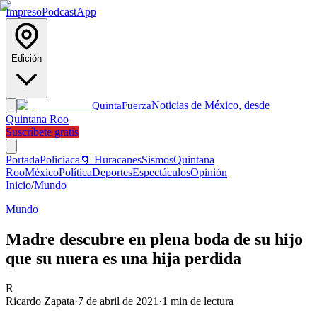
Impreso
Podcast
App
Edición
Noticias de México, desde
Quinta
Fuerza
Quintana Roo
Suscríbete gratis
Portada
Policiaca
🌀 Huracanes
Sismos
Quintana
Roo
México
Política
Deportes
Espectáculos
Opinión
Inicio
/
Mundo
Mundo
Madre descubre en plena boda de su hijo
que su nuera es una hija perdida
R
Ricardo Zapata
·
7 de abril de 2021
·
1
min de lectura