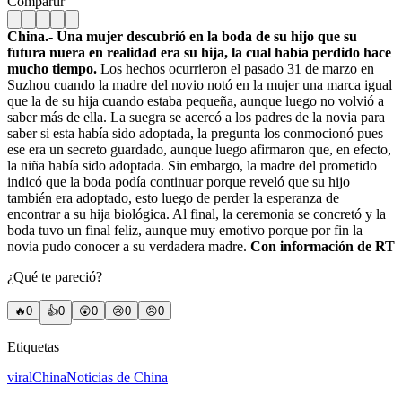
Compartir
China.- Una mujer descubrió en la boda de su hijo que su
futura nuera en realidad era su hija, la cual había perdido hace
mucho tiempo.
Los hechos ocurrieron el pasado 31 de marzo en
Suzhou cuando la madre del novio notó en la mujer una marca igual
que la de su hija cuando estaba pequeña, aunque luego no volvió a
saber más de ella. La suegra se acercó a los padres de la novia para
saber si esta había sido adoptada, la pregunta los conmocionó pues
ese era un secreto guardado, aunque luego afirmaron que, en efecto,
la niña había sido adoptada. Sin embargo, la madre del prometido
indicó que la boda podía continuar porque reveló que su hijo
también era adoptado, esto luego de perder la esperanza de
encontrar a su hija biológica. Al final, la ceremonia se concretó y la
boda tuvo un final feliz, aunque muy emotivo porque por fin la
novia pudo conocer a su verdadera madre.
Con información de RT
¿Qué te pareció?
🔥
0
👍
0
😲
0
😢
0
😠
0
Etiquetas
viral
China
Noticias de China