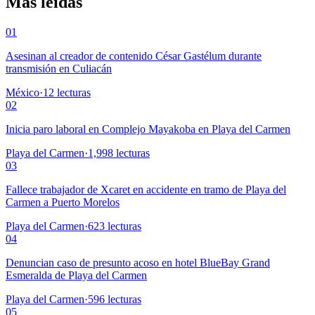
Más leídas
01
Asesinan al creador de contenido César Gastélum durante
transmisión en Culiacán
México
·
12
lecturas
02
Inicia paro laboral en Complejo Mayakoba en Playa del Carmen
Playa del Carmen
·
1,998
lecturas
03
Fallece trabajador de Xcaret en accidente en tramo de Playa del
Carmen a Puerto Morelos
Playa del Carmen
·
623
lecturas
04
Denuncian caso de presunto acoso en hotel BlueBay Grand
Esmeralda de Playa del Carmen
Playa del Carmen
·
596
lecturas
05