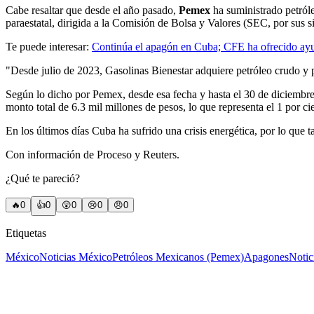
Cabe resaltar que desde el año pasado,
Pemex
ha suministrado petról
paraestatal, dirigida a la Comisión de Bolsa y Valores (SEC, por sus s
Te puede interesar:
Continúa el apagón en Cuba; CFE ha ofrecido ayud
"Desde julio de 2023, Gasolinas Bienestar adquiere petróleo crudo y p
Según lo dicho por Pemex, desde esa fecha y hasta el 30 de diciembre d
monto total de 6.3 mil millones de pesos, lo que representa el 1 por ci
En los últimos días Cuba ha sufrido una crisis energética, por lo que 
Con información de Proceso y Reuters.
¿Qué te pareció?
🔥
0
👍
0
😲
0
😢
0
😠
0
Etiquetas
México
Noticias México
Petróleos Mexicanos (Pemex)
Apagones
Notic