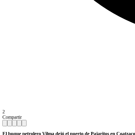
2
Compartir
El buque petrolero Vilma dejó el puerto de Pajaritos en Coatzacoa