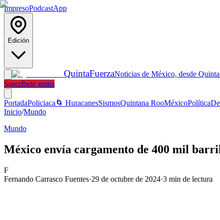
Impreso
Podcast
App
Edición
Quinta
Fuerza
Noticias de México, desde Quint
Suscríbete gratis
Portada
Policiaca
🌀 Huracanes
Sismos
Quintana Roo
México
Política
De
Inicio
/
Mundo
Mundo
México envía cargamento de 400 mil barrile
F
Fernando Carrasco Fuentes
·
29 de octubre de 2024
·
3
min de lectura