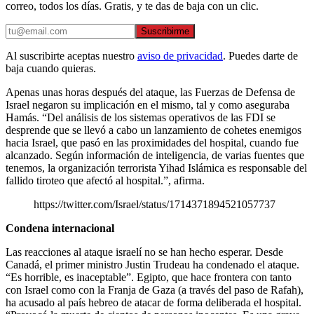
correo, todos los días. Gratis, y te das de baja con un clic.
Suscribirme
Al suscribirte aceptas nuestro
aviso de privacidad
. Puedes darte de
baja cuando quieras.
Apenas unas horas después del ataque, las Fuerzas de Defensa de
Israel negaron su implicación en el mismo, tal y como aseguraba
Hamás. “Del análisis de los sistemas operativos de las FDI se
desprende que se llevó a cabo un lanzamiento de cohetes enemigos
hacia Israel, que pasó en las proximidades del hospital, cuando fue
alcanzado. Según información de inteligencia, de varias fuentes que
tenemos, la organización terrorista Yihad Islámica es responsable del
fallido tiroteo que afectó al hospital.”, afirma.
https://twitter.com/Israel/status/1714371894521057737
Condena internacional
Las reacciones al ataque israelí no se han hecho esperar. Desde
Canadá, el primer ministro Justin Trudeau ha condenado el ataque.
“Es horrible, es inaceptable”. Egipto, que hace frontera con tanto
con Israel como con la Franja de Gaza (a través del paso de Rafah),
ha acusado al país hebreo de atacar de forma deliberada el hospital.