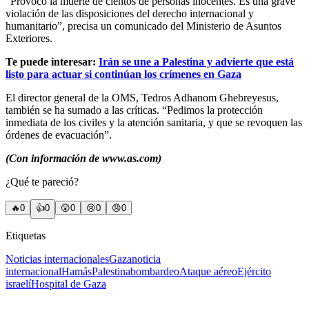
“Provocó la muerte de cientos de personas inocentes. Es una grave
violación de las disposiciones del derecho internacional y
humanitario”, precisa un comunicado del Ministerio de Asuntos
Exteriores.
Te puede interesar:
Irán se une a Palestina y advierte que está
listo para actuar si continúan los crímenes en Gaza
El director general de la OMS, Tedros Adhanom Ghebreyesus,
también se ha sumado a las críticas. “Pedimos la protección
inmediata de los civiles y la atención sanitaria, y que se revoquen las
órdenes de evacuación”.
(Con información de www.as.com)
¿Qué te pareció?
🔥
0
👍
0
😲
0
😢
0
😠
0
Etiquetas
Noticias internacionales
Gaza
noticia
internacional
Hamás
Palestina
bombardeo
Ataque aéreo
Ejército
israelí
Hospital de Gaza