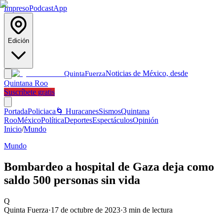
Impreso
Podcast
App
Edición
Noticias de México, desde
Quinta
Fuerza
Quintana Roo
Suscríbete gratis
Portada
Policiaca
🌀 Huracanes
Sismos
Quintana
Roo
México
Política
Deportes
Espectáculos
Opinión
Inicio
/
Mundo
Mundo
Bombardeo a hospital de Gaza deja como
saldo 500 personas sin vida
Q
Quinta Fuerza
·
17 de octubre de 2023
·
3
min de lectura