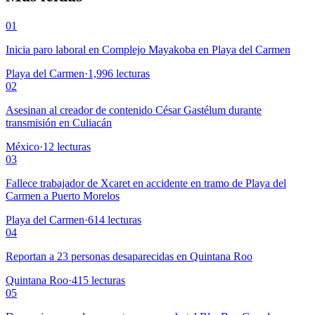
01
Inicia paro laboral en Complejo Mayakoba en Playa del Carmen
Playa del Carmen
·
1,996
lecturas
02
Asesinan al creador de contenido César Gastélum durante
transmisión en Culiacán
México
·
12
lecturas
03
Fallece trabajador de Xcaret en accidente en tramo de Playa del
Carmen a Puerto Morelos
Playa del Carmen
·
614
lecturas
04
Reportan a 23 personas desaparecidas en Quintana Roo
Quintana Roo
·
415
lecturas
05