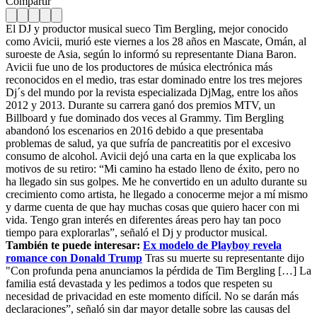
Compartir
El DJ y productor musical sueco Tim Bergling, mejor conocido
como Avicii, murió este viernes a los 28 años en Mascate, Omán, al
suroeste de Asia, según lo informó su representante Diana Baron.
Avicii fue uno de los productores de música electrónica más
reconocidos en el medio, tras estar dominado entre los tres mejores
Dj´s del mundo por la revista especializada DjMag, entre los años
2012 y 2013. Durante su carrera ganó dos premios MTV, un
Billboard y fue dominado dos veces al Grammy. Tim Bergling
abandonó los escenarios en 2016 debido a que presentaba
problemas de salud, ya que sufría de pancreatitis por el excesivo
consumo de alcohol. Avicii dejó una carta en la que explicaba los
motivos de su retiro: “Mi camino ha estado lleno de éxito, pero no
ha llegado sin sus golpes. Me he convertido en un adulto durante su
crecimiento como artista, he llegado a conocerme mejor a mí mismo
y darme cuenta de que hay muchas cosas que quiero hacer con mi
vida. Tengo gran interés en diferentes áreas pero hay tan poco
tiempo para explorarlas”, señaló el Dj y productor musical.
También te puede interesar:
Ex modelo de Playboy revela
romance con Donald Trump
Tras su muerte su representante dijo
"Con profunda pena anunciamos la pérdida de Tim Bergling […] La
familia está devastada y les pedimos a todos que respeten su
necesidad de privacidad en este momento difícil. No se darán más
declaraciones”, señaló sin dar mayor detalle sobre las causas del