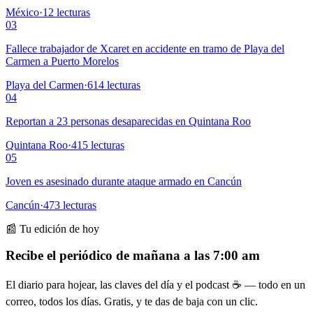
México
·
12
lecturas
03
Fallece trabajador de Xcaret en accidente en tramo de Playa del
Carmen a Puerto Morelos
Playa del Carmen
·
614
lecturas
04
Reportan a 23 personas desaparecidas en Quintana Roo
Quintana Roo
·
415
lecturas
05
Joven es asesinado durante ataque armado en Cancún
Cancún
·
473
lecturas
📰 Tu edición de hoy
Recibe el periódico de mañana a las 7:00 am
El diario para hojear, las claves del día y el podcast ☕ — todo en un
correo, todos los días. Gratis, y te das de baja con un clic.