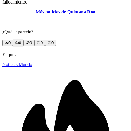
fallecimiento.
Más noticias de Quintana Roo
¿Qué te pareció?
🔥
0
👍
0
😲
0
😢
0
😠
0
Etiquetas
Noticias Mundo