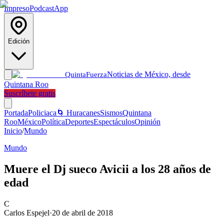
Impreso
Podcast
App
Edición
Noticias de México, desde
Quinta
Fuerza
Quintana Roo
Suscríbete gratis
Portada
Policiaca
🌀 Huracanes
Sismos
Quintana
Roo
México
Política
Deportes
Espectáculos
Opinión
Inicio
/
Mundo
Mundo
Muere el Dj sueco Avicii a los 28 años de
edad
C
Carlos Espejel
·
20 de abril de 2018