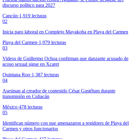
discurso político para 2027
Cancún
·
1,919
lecturas
02
Inicia paro laboral en Complejo Mayakoba en Playa del Carmen
Playa del Carmen
·
1,979
lecturas
03
Videos de Guillermo Ochoa confirman que danzante acusado de
acoso sexual sigue en Xcaret
Quintana Roo
·
1,387
lecturas
04
Asesinan al creador de contenido César Gastélum durante
transmisión en Culiacán
México
·
478
lecturas
05
Identifican número con que amenazaron a regidores de Playa del
Carmen y otros funcionarios