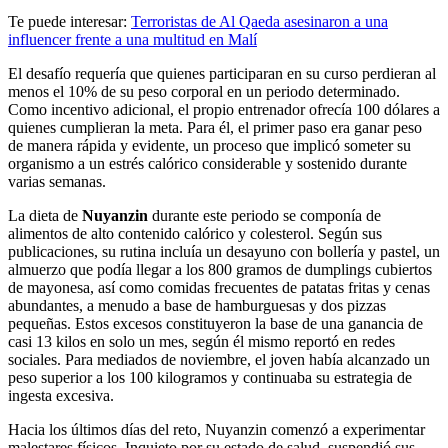
Te puede interesar:
Terroristas de Al Qaeda asesinaron a una
influencer frente a una multitud en Malí
El desafío requería que quienes participaran en su curso perdieran al
menos el 10% de su peso corporal en un periodo determinado.
Como incentivo adicional, el propio entrenador ofrecía 100 dólares a
quienes cumplieran la meta. Para él, el primer paso era ganar peso
de manera rápida y evidente, un proceso que implicó someter su
organismo a un estrés calórico considerable y sostenido durante
varias semanas.
La dieta de
Nuyanzin
durante este periodo se componía de
alimentos de alto contenido calórico y colesterol. Según sus
publicaciones, su rutina incluía un desayuno con bollería y pastel, un
almuerzo que podía llegar a los 800 gramos de dumplings cubiertos
de mayonesa, así como comidas frecuentes de patatas fritas y cenas
abundantes, a menudo a base de hamburguesas y dos pizzas
pequeñas. Estos excesos constituyeron la base de una ganancia de
casi 13 kilos en solo un mes, según él mismo reportó en redes
sociales. Para mediados de noviembre, el joven había alcanzado un
peso superior a los 100 kilogramos y continuaba su estrategia de
ingesta excesiva.
Hacia los últimos días del reto, Nuyanzin comenzó a experimentar
malestares físicos. Inquieto por su estado de salud, suspendió sus