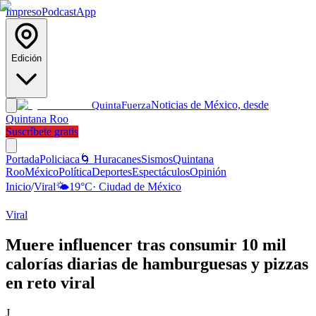
Impreso
Podcast
App
Edición
Noticias de México, desde
Quinta
Fuerza
Quintana Roo
Suscríbete gratis
Portada
Policiaca
🌀 Huracanes
Sismos
Quintana
Roo
México
Política
Deportes
Espectáculos
Opinión
Inicio
/
Viral
🌤️
19
°C
·
Ciudad de México
Viral
Muere influencer tras consumir 10 mil
calorías diarias de hamburguesas y pizzas
en reto viral
J