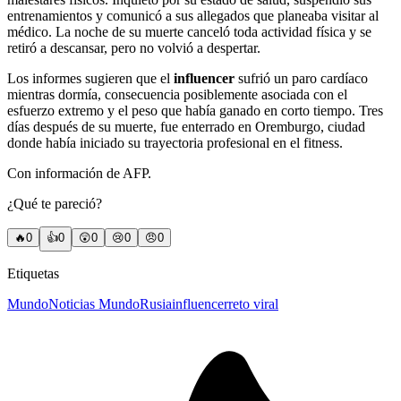
entrenamientos y comunicó a sus allegados que planeaba visitar al
médico. La noche de su muerte canceló toda actividad física y se
retiró a descansar, pero no volvió a despertar.
Los informes sugieren que el
influencer
sufrió un paro cardíaco
mientras dormía, consecuencia posiblemente asociada con el
esfuerzo extremo y el peso que había ganado en corto tiempo. Tres
días después de su muerte, fue enterrado en Oremburgo, ciudad
donde había iniciado su trayectoria profesional en el fitness.
Con información de AFP.
¿Qué te pareció?
🔥
0
👍
0
😲
0
😢
0
😠
0
Etiquetas
Mundo
Noticias Mundo
Rusia
influencer
reto viral