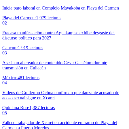
Inicia paro laboral en Complejo Mayakoba en Playa del Carmen
Playa del Carmen
·
1,979
lecturas
02
Fracasa manifestación contra Aguakan; se exhibe desgaste del
discurso político para 2027
Cancún
·
1,919
lecturas
03
Asesinan al creador de contenido César Gastélum durante
transmisión en Culiacán
México
·
481
lecturas
04
Videos de Guillermo Ochoa confirman que danzante acusado de
acoso sexual sigue en Xcaret
Quintana Roo
·
1,387
lecturas
05
Fallece trabajador de Xcaret en accidente en tramo de Playa del
Carmen a Puerto Morelos