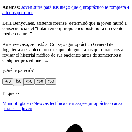
Además:
Joven sufre parálisis luego que quiropráctico le rompiera 4
arterias por error
Leila Benyounes, asistente forense, determinó que la joven murió a
consecuencia del “tratamiento quiropráctico posterior a un evento
médico natural”.
Ante ese caso, se instó al Consejo Quiropráctico General de
Inglaterra a establecer normas que obliguen a los quiroprácticos a
revisar el historial médico de sus pacientes antes de someterlos a
cualquier procedimiento.
¿Qué te pareció?
🔥
0
👍
0
😲
0
😢
0
😠
0
Etiquetas
Mundo
Inglaterra
Newcastle
clínica de masajes
quiropráctico causa
parálisis a joven