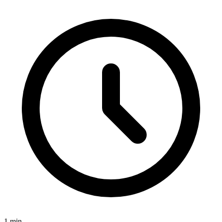
1
min