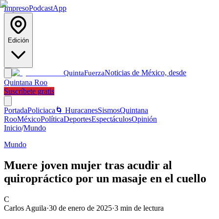
Impreso
Podcast
App
Edición
Noticias de México, desde
Quinta
Fuerza
Quintana Roo
Suscríbete gratis
Portada
Policiaca
🌀 Huracanes
Sismos
Quintana
Roo
México
Política
Deportes
Espectáculos
Opinión
Inicio
/
Mundo
Mundo
Muere joven mujer tras acudir al
quiropráctico por un masaje en el cuello
C
Carlos Aguila
·
30 de enero de 2025
·
3
min de lectura