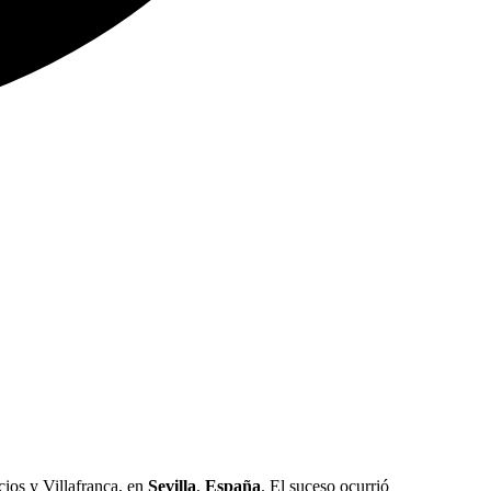
ios y Villafranca, en
Sevilla
,
España
. El suceso ocurrió