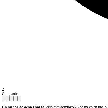
2
Compartir
Un
menor de ocho años falleció
este domingo 25 de mayo en una pisc