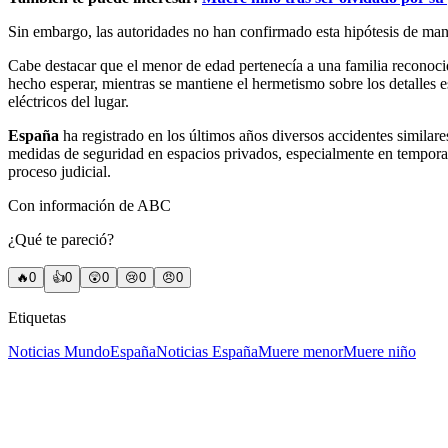
Sin embargo, las autoridades no han confirmado esta hipótesis de manera
Cabe destacar que el menor de edad pertenecía a una familia reconoci
hecho esperar, mientras se mantiene el hermetismo sobre los detalles e
eléctricos del lugar.
España
ha registrado en los últimos años diversos accidentes similare
medidas de seguridad en espacios privados, especialmente en temporad
proceso judicial.
Con información de ABC
¿Qué te pareció?
🔥
0
👍
0
😲
0
😢
0
😠
0
Etiquetas
Noticias Mundo
España
Noticias España
Muere menor
Muere niño