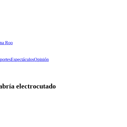
ana Roo
portes
Espectáculos
Opinión
abría electrocutado