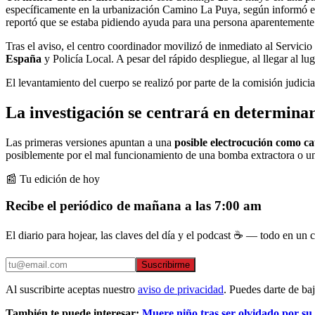
específicamente en la urbanización Camino La Puya, según informó el 
reportó que se estaba pidiendo ayuda para una persona aparentement
Tras el aviso, el centro coordinador movilizó de inmediato al Servicio
España
y Policía Local. A pesar del rápido despliegue, al llegar al l
El levantamiento del cuerpo se realizó por parte de la comisión judici
La investigación se centrará en determinar 
Las primeras versiones apuntan a una
posible electrocución como ca
posiblemente por el mal funcionamiento de una bomba extractora o un 
📰 Tu edición de hoy
Recibe el periódico de mañana a las 7:00 am
El diario para hojear, las claves del día y el podcast ☕ — todo en un co
Suscribirme
Al suscribirte aceptas nuestro
aviso de privacidad
. Puedes darte de ba
También te puede interesar:
Muere niño tras ser olvidado por su