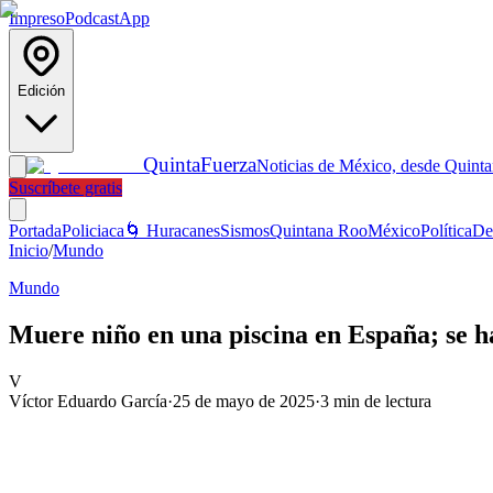
Impreso
Podcast
App
Edición
Quinta
Fuerza
Noticias de México, desde Quint
Suscríbete gratis
Portada
Policiaca
🌀 Huracanes
Sismos
Quintana Roo
México
Política
De
Inicio
/
Mundo
Mundo
Muere niño en una piscina en España; se h
V
Víctor Eduardo García
·
25 de mayo de 2025
·
3
min de lectura