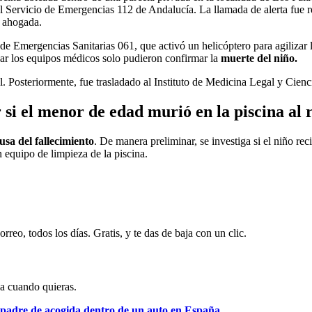
Servicio de Emergencias 112 de Andalucía. La llamada de alerta fue rea
e ahogada.
 de Emergencias Sanitarias 061, que activó un helicóptero para agilizar
ugar los equipos médicos solo pudieron confirmar la
muerte del niño.
al. Posteriormente, fue trasladado al Instituto de Medicina Legal y Cienc
si el menor de edad murió en la piscina al 
usa del fallecimiento
. De manera preliminar, se investiga si el niño re
equipo de limpieza de la piscina.
rreo, todos los días. Gratis, y te das de baja con un clic.
ja cuando quieras.
 padre de acogida dentro de un auto en España