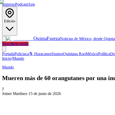
Impreso
Podcast
App
Edición
Quinta
Fuerza
Noticias de México, desde Quint
Suscríbete gratis
Portada
Policiaca
🌀 Huracanes
Sismos
Quintana Roo
México
Política
De
Inicio
/
Mundo
Mundo
Mueren más de 60 orangutanes por una in
J
Joiner Martínez
·
15 de junio de 2026