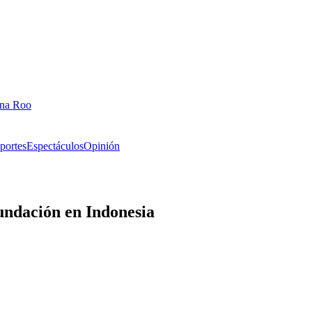
ana Roo
portes
Espectáculos
Opinión
undación en Indonesia