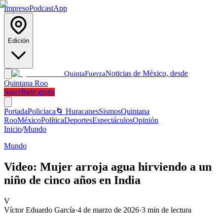
Impreso
Podcast
App
Edición
Noticias de México, desde
Quinta
Fuerza
Quintana Roo
Suscríbete gratis
Portada
Policiaca
🌀 Huracanes
Sismos
Quintana
Roo
México
Política
Deportes
Espectáculos
Opinión
Inicio
/
Mundo
Mundo
Video: Mujer arroja agua hirviendo a un
niño de cinco años en India
V
Víctor Eduardo García
·
4 de marzo de 2026
·
3
min de lectura