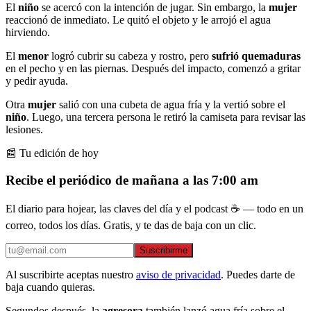
El
niño
se acercó con la intención de jugar. Sin embargo, la
mujer
reaccionó de inmediato. Le quitó el objeto y le arrojó el agua
hirviendo.
El
menor
logró cubrir su cabeza y rostro, pero
sufrió quemaduras
en el pecho y en las piernas. Después del impacto, comenzó a gritar
y pedir ayuda.
Otra
mujer
salió con una cubeta de agua fría y la vertió sobre el
niño
. Luego, una tercera persona le retiró la camiseta para revisar las
lesiones.
📰 Tu edición de hoy
Recibe el periódico de mañana a las 7:00 am
El diario para hojear, las claves del día y el podcast ☕ — todo en un
correo, todos los días. Gratis, y te das de baja con un clic.
Suscribirme
Al suscribirte aceptas nuestro
aviso de privacidad
. Puedes darte de
baja cuando quieras.
Segundos después, la
agresora
también lanzó agua fría sobre el