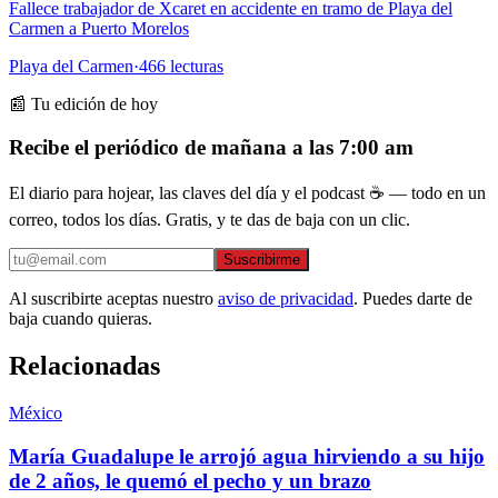
Fallece trabajador de Xcaret en accidente en tramo de Playa del
Carmen a Puerto Morelos
Playa del Carmen
·
466
lecturas
📰 Tu edición de hoy
Recibe el periódico de mañana a las 7:00 am
El diario para hojear, las claves del día y el podcast ☕ — todo en un
correo, todos los días. Gratis, y te das de baja con un clic.
Suscribirme
Al suscribirte aceptas nuestro
aviso de privacidad
. Puedes darte de
baja cuando quieras.
Relacionadas
México
María Guadalupe le arrojó agua hirviendo a su hijo
de 2 años, le quemó el pecho y un brazo