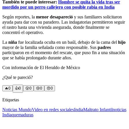
También te puede interesar:
Hombre se quita la vida tras ser
mordido por un perro callejero con posible rabia en India
Según reportes, la
menor desapareció
y sus familiares solicitaron
ayuda para dar con su paradero. Las indagatorias permitieron seguir
el rastro hasta una vivienda asegurada, donde finalmente se
concentró el operativo.
La
niña
fue localizada oculta en un baúl, debajo de la cama del
hijo
mayor de la familia señalada como responsable. Sus
padres
participaron en el momento del rescate, que puso fin a una situación
que se había prolongado durante años.
Con información de El Heraldo de México
¿Qué te pareció?
🔥
0
👍
0
😲
0
😢
0
😠
0
Etiquetas
Noticias Mundo
Video en redes sociales
India
Maltrato Infantil
noticias
India
quemaduras