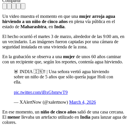
Compartir
Un video muestra el momento en que una
mujer arroja agua
hirviendo a un niño de cinco años
en plena vía pública en el
estado de
Maharashtra
, en
India
.
El hecho ocurrió el martes 3 de marzo, alrededor de las 9:00 am, en
un vecindario. Las imágenes fueron captadas por una cámara de
seguridad instalada en una vivienda de la zona.
En la grabación se observa a una
mujer
de unos 60 años caminar
con un recipiente que, según los reportes, contenía agua hirviendo.
🚨 INDIA 🇮🇳‼️ | Una señora vertió agua hirviendo
sobre un niño de 5 años que sólo quería jugar Holi con
ella.
pic.twitter.com/iBxGbmrwT9
— XAlertNow (@xalertnow)
March 4, 2026
En ese momento, un
niño de cinco años
salió de una casa cercana.
El
menor
llevaba un artefacto utilizado en
India
para lanzar agua de
colores.