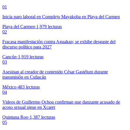
01
Inicia paro laboral en Complejo Mayakoba en Playa del Carmen
Playa del Carmen
·
1,979
lecturas
02
Fracasa manifestación contra Aguakan; se exhibe desgaste del
discurso político para 2027
Cancún
·
1,919
lecturas
03
Asesinan al creador de contenido César Gastélum durante
transmisión en Culiacán
México
·
483
lecturas
04
Videos de Guillermo Ochoa confirman que danzante acusado de
acoso sexual sigue en Xcaret
Quintana Roo
·
1,387
lecturas
05