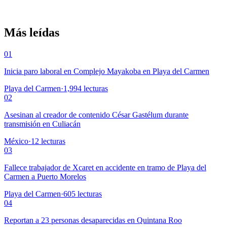
Más leídas
01
Inicia paro laboral en Complejo Mayakoba en Playa del Carmen
Playa del Carmen
·
1,994
lecturas
02
Asesinan al creador de contenido César Gastélum durante
transmisión en Culiacán
México
·
12
lecturas
03
Fallece trabajador de Xcaret en accidente en tramo de Playa del
Carmen a Puerto Morelos
Playa del Carmen
·
605
lecturas
04
Reportan a 23 personas desaparecidas en Quintana Roo