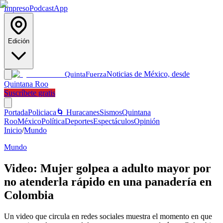
Impreso
Podcast
App
Edición
Noticias de México, desde
Quinta
Fuerza
Quintana Roo
Suscríbete gratis
Portada
Policiaca
🌀 Huracanes
Sismos
Quintana
Roo
México
Política
Deportes
Espectáculos
Opinión
Inicio
/
Mundo
Mundo
Video: Mujer golpea a adulto mayor por
no atenderla rápido en una panadería en
Colombia
Un video que circula en redes sociales muestra el momento en que