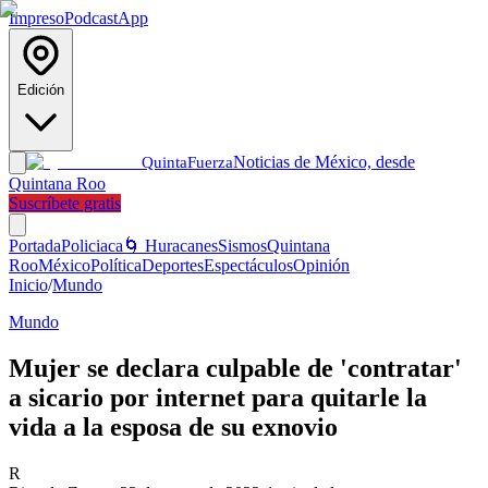
Impreso
Podcast
App
Edición
Noticias de México, desde
Quinta
Fuerza
Quintana Roo
Suscríbete gratis
Portada
Policiaca
🌀 Huracanes
Sismos
Quintana
Roo
México
Política
Deportes
Espectáculos
Opinión
Inicio
/
Mundo
Mundo
Mujer se declara culpable de 'contratar'
a sicario por internet para quitarle la
vida a la esposa de su exnovio
R