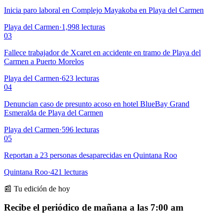
Inicia paro laboral en Complejo Mayakoba en Playa del Carmen
Playa del Carmen
·
1,998
lecturas
03
Fallece trabajador de Xcaret en accidente en tramo de Playa del
Carmen a Puerto Morelos
Playa del Carmen
·
623
lecturas
04
Denuncian caso de presunto acoso en hotel BlueBay Grand
Esmeralda de Playa del Carmen
Playa del Carmen
·
596
lecturas
05
Reportan a 23 personas desaparecidas en Quintana Roo
Quintana Roo
·
421
lecturas
📰 Tu edición de hoy
Recibe el periódico de mañana a las 7:00 am