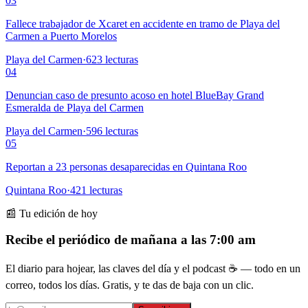
03
Fallece trabajador de Xcaret en accidente en tramo de Playa del
Carmen a Puerto Morelos
Playa del Carmen
·
623
lecturas
04
Denuncian caso de presunto acoso en hotel BlueBay Grand
Esmeralda de Playa del Carmen
Playa del Carmen
·
596
lecturas
05
Reportan a 23 personas desaparecidas en Quintana Roo
Quintana Roo
·
421
lecturas
📰 Tu edición de hoy
Recibe el periódico de mañana a las 7:00 am
El diario para hojear, las claves del día y el podcast ☕ — todo en un
correo, todos los días. Gratis, y te das de baja con un clic.