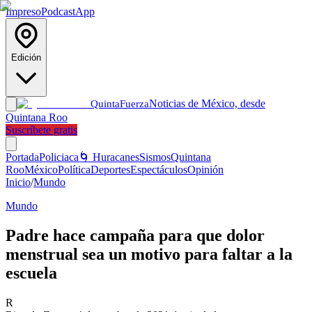
Impreso
Podcast
App
Edición
Noticias de México, desde
Quinta
Fuerza
Quintana Roo
Suscríbete gratis
Portada
Policiaca
🌀 Huracanes
Sismos
Quintana
Roo
México
Política
Deportes
Espectáculos
Opinión
Inicio
/
Mundo
Mundo
Padre hace campaña para que dolor
menstrual sea un motivo para faltar a la
escuela
R