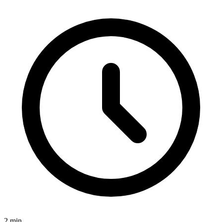
2
min