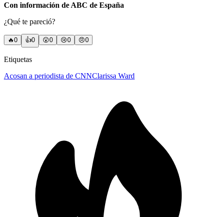
Con información de ABC de España
¿Qué te pareció?
🔥
0
👍
0
😲
0
😢
0
😠
0
Etiquetas
Acosan a periodista de CNN
Clarissa Ward