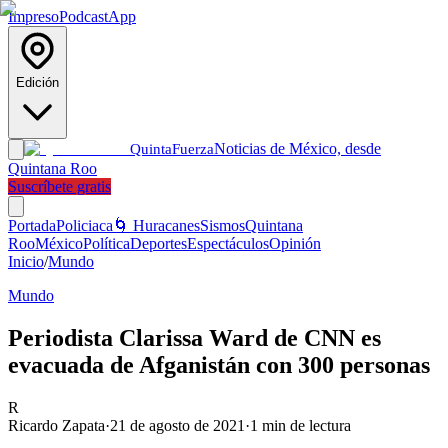
Impreso
Podcast
App
Edición
Noticias de México, desde
Quinta
Fuerza
Quintana Roo
Suscríbete gratis
Portada
Policiaca
🌀 Huracanes
Sismos
Quintana
Roo
México
Política
Deportes
Espectáculos
Opinión
Inicio
/
Mundo
Mundo
Periodista Clarissa Ward de CNN es
evacuada de Afganistán con 300 personas
R
Ricardo Zapata
·
21 de agosto de 2021
·
1
min de lectura