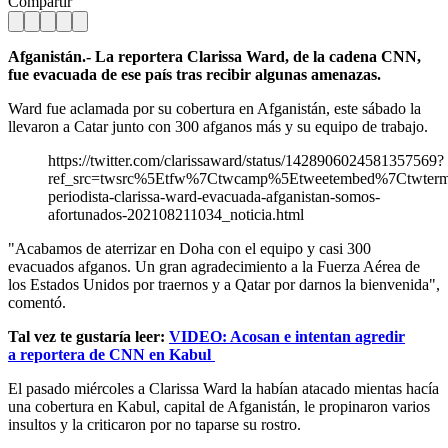
Compartir
Afganistán.- La reportera Clarissa Ward, de la cadena CNN,
fue evacuada de ese país tras recibir algunas amenazas.
Ward fue aclamada por su cobertura en Afganistán, este sábado la
llevaron a Catar junto con 300 afganos más y su equipo de trabajo.
https://twitter.com/clarissaward/status/1428906024581357569?
ref_src=twsrc%5Etfw%7Ctwcamp%5Etweetembed%7Ctwter
periodista-clarissa-ward-evacuada-afganistan-somos-
afortunados-202108211034_noticia.html
"Acabamos de aterrizar en Doha con el equipo y casi 300
evacuados afganos. Un gran agradecimiento a la Fuerza Aérea de
los Estados Unidos por traernos y a Qatar por darnos la bienvenida",
comentó.
Tal vez te gustaría leer:
VIDEO: Acosan e intentan agredir
a reportera de CNN en Kabul
El pasado miércoles a Clarissa Ward la habían atacado mientas hacía
una cobertura en Kabul, capital de Afganistán, le propinaron varios
insultos y la criticaron por no taparse su rostro.