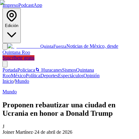
Impreso
Podcast
App
Edición
Noticias de México, desde
Quinta
Fuerza
Quintana Roo
Suscríbete gratis
Portada
Policiaca
🌀 Huracanes
Sismos
Quintana
Roo
México
Política
Deportes
Espectáculos
Opinión
Inicio
/
Mundo
Mundo
Proponen rebautizar una ciudad en
Ucrania en honor a Donald Trump
J
Joiner Martínez
·
24 de abril de 2026