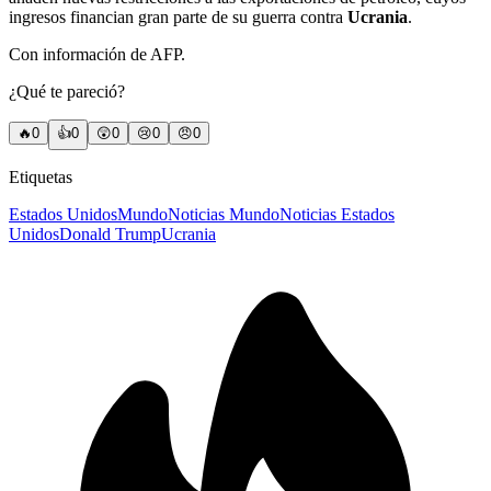
ingresos financian gran parte de su guerra contra
Ucrania
.
Con información de AFP.
¿Qué te pareció?
🔥
0
👍
0
😲
0
😢
0
😠
0
Etiquetas
Estados Unidos
Mundo
Noticias Mundo
Noticias Estados
Unidos
Donald Trump
Ucrania