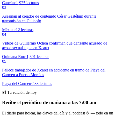
Cancún
·
1,925
lecturas
03
Asesinan al creador de contenido César Gastélum durante
transmisión en Culiacán
México
·
12
lecturas
04
Videos de Guillermo Ochoa confirman que danzante acusado de
acoso sexual sigue en Xcaret
Quintana Roo
·
1,391
lecturas
05
Fallece trabajador de Xcaret en accidente en tramo de Playa del
Carmen a Puerto Morelos
Playa del Carmen
·
583
lecturas
📰 Tu edición de hoy
Recibe el periódico de mañana a las 7:00 am
El diario para hojear, las claves del día y el podcast ☕ — todo en un