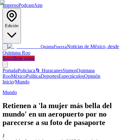
Impreso
Podcast
App
Edición
Noticias de México, desde
Quinta
Fuerza
Quintana Roo
Suscríbete gratis
Portada
Policiaca
🌀 Huracanes
Sismos
Quintana
Roo
México
Política
Deportes
Espectáculos
Opinión
Inicio
/
Mundo
Mundo
Retienen a 'la mujer más bella del
mundo' en un aeropuerto por no
parecerse a su foto de pasaporte
J