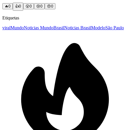
🔥
0
👍
0
😲
0
😢
0
😠
0
Etiquetas
viral
Mundo
Noticias Mundo
Brasil
Noticias Brasil
Modelo
São Paulo