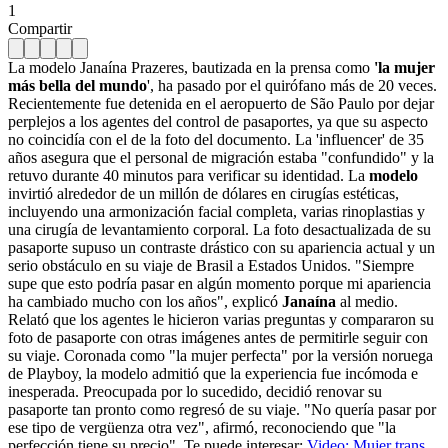
1
Compartir
La modelo Janaína Prazeres, bautizada en la prensa como
'la mujer
más bella del mundo
', ha pasado por el quirófano más de 20 veces.
Recientemente fue detenida en el aeropuerto de São Paulo por dejar
perplejos a los agentes del control de pasaportes, ya que su aspecto
no coincidía con el de la foto del documento. La 'influencer' de 35
años asegura que el personal de migración estaba "confundido" y la
retuvo durante 40 minutos para verificar su identidad. La
modelo
invirtió alrededor de un millón de dólares en cirugías estéticas,
incluyendo una armonización facial completa, varias rinoplastias y
una cirugía de levantamiento corporal. La foto desactualizada de su
pasaporte supuso un contraste drástico con su apariencia actual y un
serio obstáculo en su viaje de Brasil a Estados Unidos. "Siempre
supe que esto podría pasar en algún momento porque mi apariencia
ha cambiado mucho con los años", explicó
Janaína
al medio.
Relató que los agentes le hicieron varias preguntas y compararon su
foto de pasaporte con otras imágenes antes de permitirle seguir con
su viaje. Coronada como "la mujer perfecta" por la versión noruega
de Playboy, la modelo admitió que la experiencia fue incómoda e
inesperada. Preocupada por lo sucedido, decidió renovar su
pasaporte tan pronto como regresó de su viaje. "No quería pasar por
ese tipo de vergüenza otra vez", afirmó, reconociendo que "la
perfección tiene su precio". Te puede interesar:
Video: Mujer trans