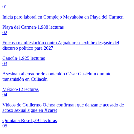
01
Inicia paro laboral en Complejo Mayakoba en Playa del Carmen
Playa del Carmen
·
1,988
lecturas
02
Fracasa manifestación contra Aguakan; se exhibe desgaste del
discurso político para 2027
Cancún
·
1,925
lecturas
03
Asesinan al creador de contenido César Gastélum durante
transmisión en Culiacán
México
·
12
lecturas
04
Videos de Guillermo Ochoa confirman que danzante acusado de
acoso sexual sigue en Xcaret
Quintana Roo
·
1,391
lecturas
05