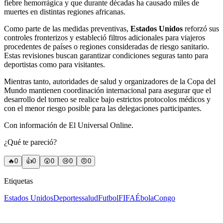
fiebre hemorrágica y que durante décadas ha causado miles de
muertes en distintas regiones africanas.
Como parte de las medidas preventivas,
Estados Unidos
reforzó sus
controles fronterizos y estableció filtros adicionales para viajeros
procedentes de países o regiones consideradas de riesgo sanitario.
Estas revisiones buscan garantizar condiciones seguras tanto para
deportistas como para visitantes.
Mientras tanto, autoridades de salud y organizadores de la Copa del
Mundo mantienen coordinación internacional para asegurar que el
desarrollo del torneo se realice bajo estrictos protocolos médicos y
con el menor riesgo posible para las delegaciones participantes.
Con información de El Universal Online.
¿Qué te pareció?
🔥
0
👍
0
😲
0
😢
0
😠
0
Etiquetas
Estados Unidos
Deportes
salud
Futbol
FIFA
Ébola
Congo