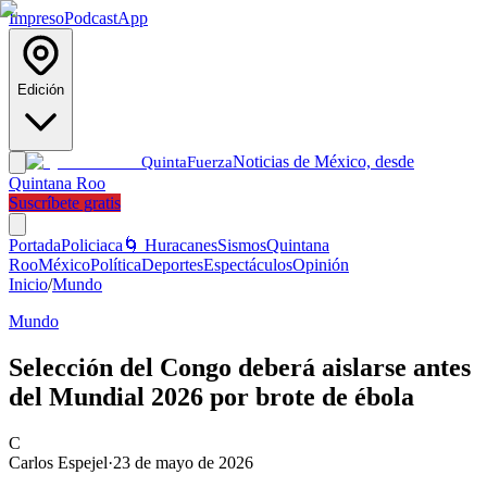
Impreso
Podcast
App
Edición
Noticias de México, desde
Quinta
Fuerza
Quintana Roo
Suscríbete gratis
Portada
Policiaca
🌀 Huracanes
Sismos
Quintana
Roo
México
Política
Deportes
Espectáculos
Opinión
Inicio
/
Mundo
Mundo
Selección del Congo deberá aislarse antes
del Mundial 2026 por brote de ébola
C
Carlos Espejel
·
23 de mayo de 2026