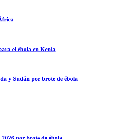
África
para el ébola en Kenia
anda y Sudán por brote de ébola
l 2026 por brote de ébola