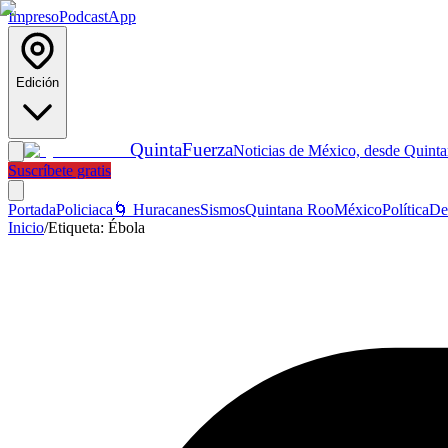
Impreso
Podcast
App
Edición
Quinta
Fuerza
Noticias de México, desde Quint
Suscríbete gratis
Portada
Policiaca
🌀 Huracanes
Sismos
Quintana Roo
México
Política
De
Inicio
/
Etiqueta:
Ébola