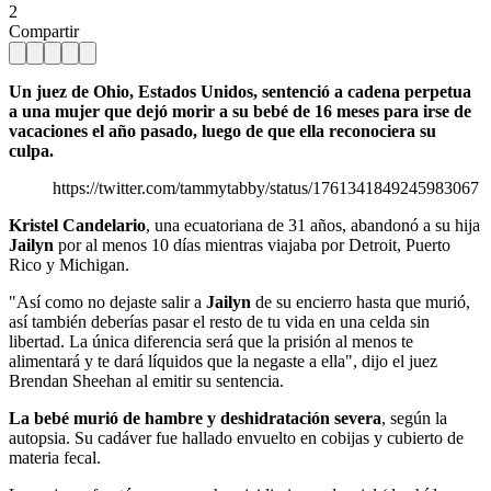
2
Compartir
Un juez de Ohio, Estados Unidos, sentenció a cadena perpetua
a una mujer que dejó morir a su bebé de 16 meses para irse de
vacaciones el año pasado, luego de que ella reconociera su
culpa.
https://twitter.com/tammytabby/status/1761341849245983067
Kristel Candelario
, una ecuatoriana de 31 años, abandonó a su hija
Jailyn
por al menos 10 días mientras viajaba por Detroit, Puerto
Rico y Michigan.
"Así como no dejaste salir a
Jailyn
de su encierro hasta que murió,
así también deberías pasar el resto de tu vida en una celda sin
libertad. La única diferencia será que la prisión al menos te
alimentará y te dará líquidos que la negaste a ella", dijo el juez
Brendan Sheehan al emitir su sentencia.
La bebé murió de hambre y deshidratación severa
, según la
autopsia. Su cadáver fue hallado envuelto en cobijas y cubierto de
materia fecal.