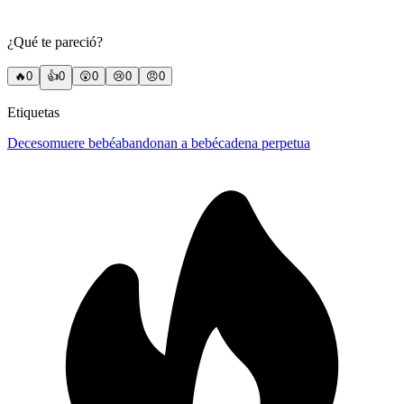
¿Qué te pareció?
🔥
0
👍
0
😲
0
😢
0
😠
0
Etiquetas
Deceso
muere bebé
abandonan a bebé
cadena perpetua