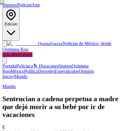
Impreso
Podcast
App
Edición
Noticias de México, desde
Quinta
Fuerza
Quintana Roo
Suscríbete gratis
Portada
Policiaca
🌀 Huracanes
Sismos
Quintana
Roo
México
Política
Deportes
Espectáculos
Opinión
Inicio
/
Mundo
Mundo
Sentencian a cadena perpetua a madre
que dejó morir a su bebé por ir de
vacaciones
E