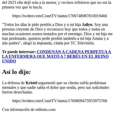
del 2023 ella dejó sola a la menor, y vecinos refirieron que no era la
primera vez que lo hacía.
https://twitter.com/CourtTV/status/1769748087810019466
"Todos los días le pido perdón a Dios y a mi hija
Jailyn
. Soy una
persona creyente de Dios y reconozco hoy que todos y todas en
muchas ocasiones somos tentados por el enemigo. Dios y mi hija me
han perdonado, quisiera pedir perdón también a mi hija Amaia y a
mis padres", alegó la imputada, citada por TC Televisión.
Te puede interesar:
CONDENAN A CADENA PERPETUA A
LA ENFERMERA QUE MATÓ A 7 BEBÉS EN EL REINO
UNIDO
Así lo dijo:
La defensa de
Kristel
argumentó que su clienta sufría problemas
mentales y que nadie sabía el dolor que sentía, pero sus solicitudes
fueron desechadas.
https://twitter.com/CourtTV/status/1769809475953975768
Con información de milenio.com