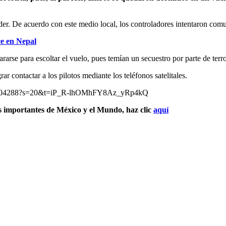
der. De acuerdo con este medio local, los controladores intentaron comu
ce en Nepal
arse para escoltar el vuelo, pues temían un secuestro por parte de terro
 contactar a los pilotos mediante los teléfonos satelitales.
83404288?s=20&t=iP_R-lhOMhFY8Az_yRp4kQ
s importantes de México y el Mundo, haz clic
aquí