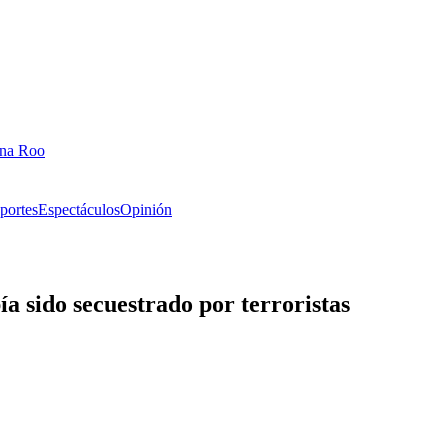
ana Roo
portes
Espectáculos
Opinión
ía sido secuestrado por terroristas