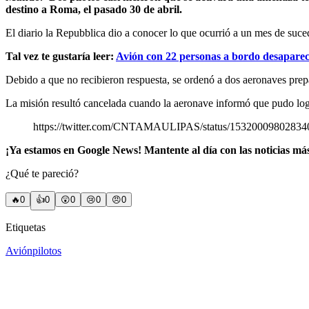
destino a Roma, el pasado 30 de abril.
El diario la Repubblica dio a conocer lo que ocurrió a un mes de suce
Tal vez te gustaría leer:
Avión con 22 personas a bordo desapare
Debido a que no recibieron respuesta, se ordenó a dos aeronaves prepar
La misión resultó cancelada cuando la aeronave informó que pudo lograr
https://twitter.com/CNTAMAULIPAS/status/15320009802
¡Ya estamos en Google News! Mantente al día con las noticias má
¿Qué te pareció?
🔥
0
👍
0
😲
0
😢
0
😠
0
Etiquetas
Avión
pilotos