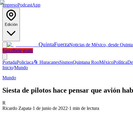
Impreso
Podcast
App
Edición
Quinta
Fuerza
Noticias de México, desde Quint
Suscríbete gratis
Portada
Policiaca
🌀 Huracanes
Sismos
Quintana Roo
México
Política
De
Inicio
/
Mundo
Mundo
Siesta de pilotos hace pensar que avión hab
R
Ricardo Zapata
·
1 de junio de 2022
·
1
min de lectura