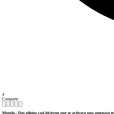
4
Compartir
Mundo.- Dos pilotos casi hicieron que se activara una amenaza te