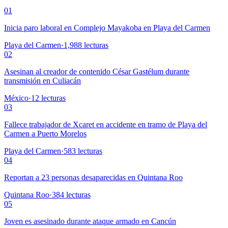
01
Inicia paro laboral en Complejo Mayakoba en Playa del Carmen
Playa del Carmen
·
1,988
lecturas
02
Asesinan al creador de contenido César Gastélum durante
transmisión en Culiacán
México
·
12
lecturas
03
Fallece trabajador de Xcaret en accidente en tramo de Playa del
Carmen a Puerto Morelos
Playa del Carmen
·
583
lecturas
04
Reportan a 23 personas desaparecidas en Quintana Roo
Quintana Roo
·
384
lecturas
05
Joven es asesinado durante ataque armado en Cancún