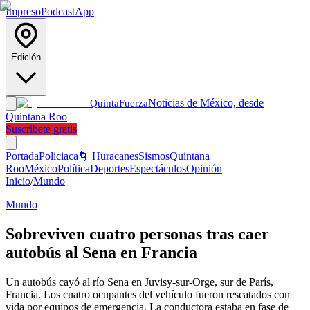
Impreso
Podcast
App
Edición
Noticias de México, desde
Quinta
Fuerza
Quintana Roo
Suscríbete gratis
Portada
Policiaca
🌀 Huracanes
Sismos
Quintana
Roo
México
Política
Deportes
Espectáculos
Opinión
Inicio
/
Mundo
Mundo
Sobreviven cuatro personas tras caer
autobús al Sena en Francia
Un autobús cayó al río Sena en Juvisy-sur-Orge, sur de París,
Francia. Los cuatro ocupantes del vehículo fueron rescatados con
vida por equipos de emergencia. La conductora estaba en fase de