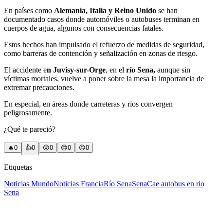
En países como
Alemania, Italia y Reino Unido
se han
documentado casos donde automóviles o autobuses terminan en
cuerpos de agua, algunos con consecuencias fatales.
Estos hechos han impulsado el refuerzo de medidas de seguridad,
como barreras de contención y señalización en zonas de riesgo.
El accidente e
n Juvisy-sur-Orge
, en el
río Sena,
aunque sin
víctimas mortales, vuelve a poner sobre la mesa la importancia de
extremar precauciones.
En especial, en áreas donde carreteras y ríos convergen
peligrosamente.
¿Qué te pareció?
🔥
0
👍
0
😲
0
😢
0
😠
0
Etiquetas
Noticias Mundo
Noticias Francia
Río Sena
Sena
Cae autobus en rio
Sena