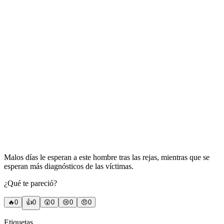
Malos días le esperan a este hombre tras las rejas, mientras que se
esperan más diagnósticos de las víctimas.
¿Qué te pareció?
🔥
0
👍
0
😲
0
😢
0
😠
0
Etiquetas