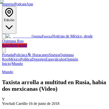
Impreso
Podcast
App
Edición
Noticias de México, desde
Quinta
Fuerza
Quintana Roo
Suscríbete gratis
Portada
Policiaca
🌀 Huracanes
Sismos
Quintana
Roo
México
Política
Deportes
Espectáculos
Opinión
Inicio
/
Mundo
Mundo
Taxista arrolla a multitud en Rusia, había
dos mexicanas (Video)
Y
Yowhali Carrillo
·
16 de junio de 2018