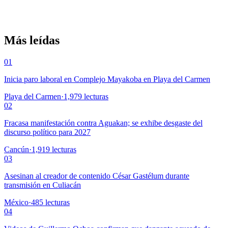
Más leídas
01
Inicia paro laboral en Complejo Mayakoba en Playa del Carmen
Playa del Carmen
·
1,979
lecturas
02
Fracasa manifestación contra Aguakan; se exhibe desgaste del
discurso político para 2027
Cancún
·
1,919
lecturas
03
Asesinan al creador de contenido César Gastélum durante
transmisión en Culiacán
México
·
485
lecturas
04