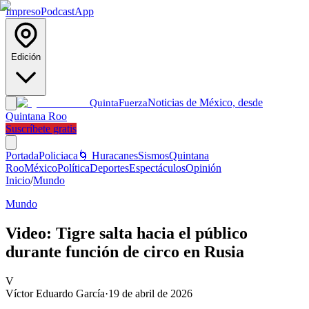
Impreso
Podcast
App
Edición
Noticias de México, desde
Quinta
Fuerza
Quintana Roo
Suscríbete gratis
Portada
Policiaca
🌀 Huracanes
Sismos
Quintana
Roo
México
Política
Deportes
Espectáculos
Opinión
Inicio
/
Mundo
Mundo
Video: Tigre salta hacia el público
durante función de circo en Rusia
V
Víctor Eduardo García
·
19 de abril de 2026