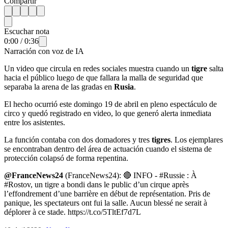
Compartir
Escuchar nota
0:00
/
0:36
Narración con voz de IA
Un video que circula en redes sociales muestra cuando un
tigre
salta
hacia el público luego de que fallara la malla de seguridad que
separaba la arena de las gradas en
Rusia
.
El hecho ocurrió este domingo 19 de abril en pleno espectáculo de
circo y quedó registrado en video, lo que generó alerta inmediata
entre los asistentes.
La función contaba con dos domadores y tres
tigres
. Los ejemplares
se encontraban dentro del área de actuación cuando el sistema de
protección colapsó de forma repentina.
@FranceNews24
(FranceNews24): 🔴 INFO - #Russie : À
#Rostov, un tigre a bondi dans le public d’un cirque après
l’effondrement d’une barrière en début de représentation. Pris de
panique, les spectateurs ont fui la salle. Aucun blessé ne serait à
déplorer à ce stade. https://t.co/5TltEf7d7L