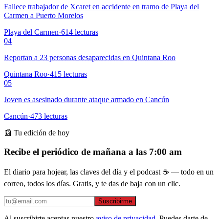
Fallece trabajador de Xcaret en accidente en tramo de Playa del
Carmen a Puerto Morelos
Playa del Carmen
·
614
lecturas
04
Reportan a 23 personas desaparecidas en Quintana Roo
Quintana Roo
·
415
lecturas
05
Joven es asesinado durante ataque armado en Cancún
Cancún
·
473
lecturas
📰 Tu edición de hoy
Recibe el periódico de mañana a las 7:00 am
El diario para hojear, las claves del día y el podcast ☕ — todo en un
correo, todos los días. Gratis, y te das de baja con un clic.
Suscribirme
Al suscribirte aceptas nuestro
aviso de privacidad
. Puedes darte de