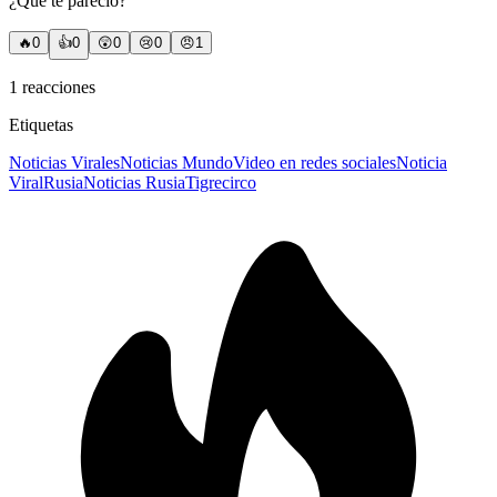
¿Qué te pareció?
🔥
0
👍
0
😲
0
😢
0
😠
1
1
reacciones
Etiquetas
Noticias Virales
Noticias Mundo
Video en redes sociales
Noticia
Viral
Rusia
Noticias Rusia
Tigre
circo