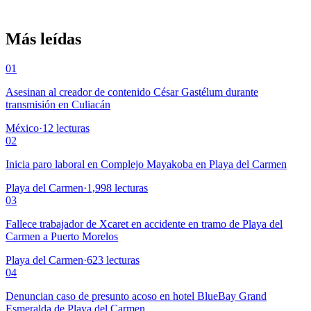
Más leídas
01
Asesinan al creador de contenido César Gastélum durante
transmisión en Culiacán
México
·
12
lecturas
02
Inicia paro laboral en Complejo Mayakoba en Playa del Carmen
Playa del Carmen
·
1,998
lecturas
03
Fallece trabajador de Xcaret en accidente en tramo de Playa del
Carmen a Puerto Morelos
Playa del Carmen
·
623
lecturas
04
Denuncian caso de presunto acoso en hotel BlueBay Grand
Esmeralda de Playa del Carmen