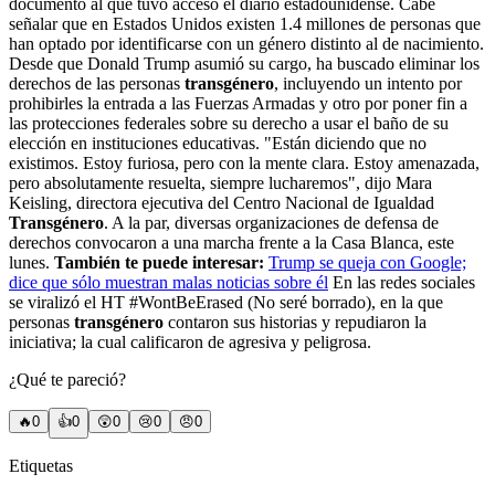
documento al que tuvo acceso el diario estadounidense. Cabe
señalar que en Estados Unidos existen 1.4 millones de personas que
han optado por identificarse con un género distinto al de nacimiento.
Desde que Donald Trump asumió su cargo, ha buscado eliminar los
derechos de las personas
transgénero
, incluyendo un intento por
prohibirles la entrada a las Fuerzas Armadas y otro por poner fin a
las protecciones federales sobre su derecho a usar el baño de su
elección en instituciones educativas. "Están diciendo que no
existimos. Estoy furiosa, pero con la mente clara. Estoy amenazada,
pero absolutamente resuelta, siempre lucharemos", dijo Mara
Keisling, directora ejecutiva del Centro Nacional de Igualdad
Transgénero
. A la par, diversas organizaciones de defensa de
derechos convocaron a una marcha frente a la Casa Blanca, este
lunes.
También te puede interesar:
Trump se queja con Google;
dice que sólo muestran malas noticias sobre él
En las redes sociales
se viralizó el HT #WontBeErased (No seré borrado), en la que
personas
transgénero
contaron sus historias y repudiaron la
iniciativa; la cual calificaron de agresiva y peligrosa.
¿Qué te pareció?
🔥
0
👍
0
😲
0
😢
0
😠
0
Etiquetas