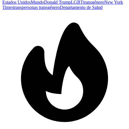
Estados Unidos
Mundo
Donald Trump
LGBT
transgénero
New York
Times
trans
personas transgénero
Departamento de Salud