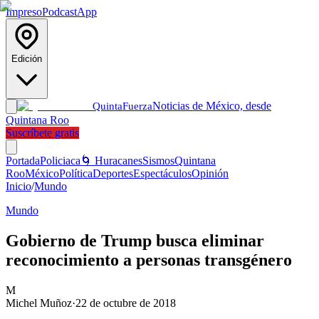
Impreso
Podcast
App
Edición
Noticias de México, desde
Quinta
Fuerza
Quintana Roo
Suscríbete gratis
Portada
Policiaca
🌀 Huracanes
Sismos
Quintana
Roo
México
Política
Deportes
Espectáculos
Opinión
Inicio
/
Mundo
Mundo
Gobierno de Trump busca eliminar
reconocimiento a personas transgénero
M
Michel Muñoz
·
22 de octubre de 2018