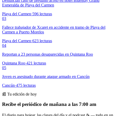
Denuncian caso de presunto acoso en hotel BlueBay Grand
Esmeralda de Playa del Carmen
Playa del Carmen
·
596
lecturas
03
Fallece trabajador de Xcaret en accidente en tramo de Playa del
Carmen a Puerto Morelos
Playa del Carmen
·
623
lecturas
04
Reportan a 23 personas desaparecidas en Quintana Roo
Quintana Roo
·
421
lecturas
05
Joven es asesinado durante ataque armado en Cancún
Cancún
·
475
lecturas
📰 Tu edición de hoy
Recibe el periódico de mañana a las 7:00 am
El diario para hojear, las claves del día y el podcast ☕ — todo en un