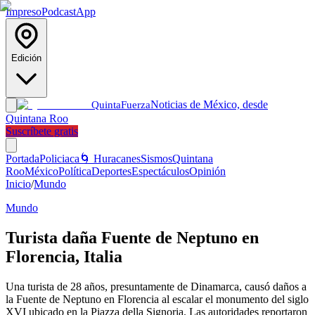
Impreso
Podcast
App
Edición
Noticias de México, desde
Quinta
Fuerza
Quintana Roo
Suscríbete gratis
Portada
Policiaca
🌀 Huracanes
Sismos
Quintana
Roo
México
Política
Deportes
Espectáculos
Opinión
Inicio
/
Mundo
Mundo
Turista daña Fuente de Neptuno en
Florencia, Italia
Una turista de 28 años, presuntamente de Dinamarca, causó daños a
la Fuente de Neptuno en Florencia al escalar el monumento del siglo
XVI ubicado en la Piazza della Signoria. Las autoridades reportaron