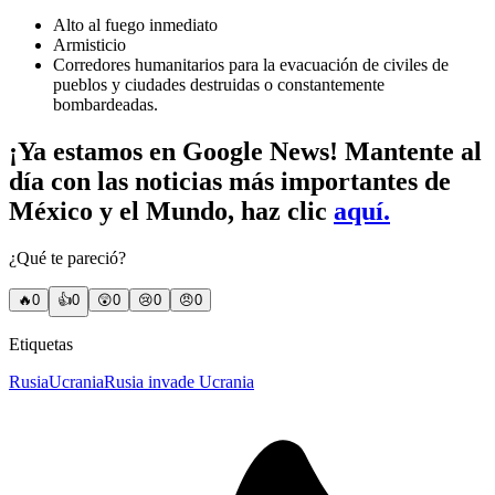
Alto al fuego inmediato
Armisticio
Corredores humanitarios para la evacuación de civiles de
pueblos y ciudades destruidas o constantemente
bombardeadas.
¡Ya estamos en Google News! Mantente al
día con las noticias más importantes de
México y el Mundo, haz clic
aquí.
¿Qué te pareció?
🔥
0
👍
0
😲
0
😢
0
😠
0
Etiquetas
Rusia
Ucrania
Rusia invade Ucrania