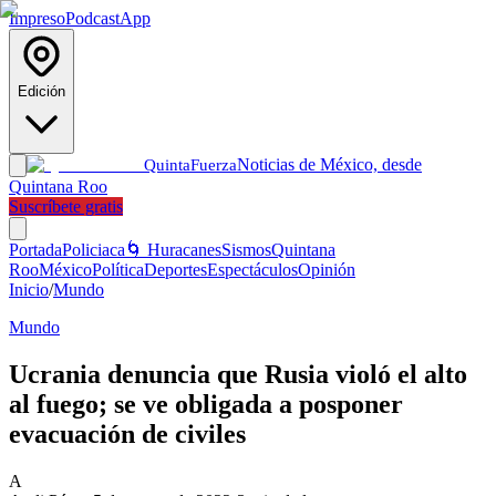
Impreso
Podcast
App
Edición
Noticias de México, desde
Quinta
Fuerza
Quintana Roo
Suscríbete gratis
Portada
Policiaca
🌀 Huracanes
Sismos
Quintana
Roo
México
Política
Deportes
Espectáculos
Opinión
Inicio
/
Mundo
Mundo
Ucrania denuncia que Rusia violó el alto
al fuego; se ve obligada a posponer
evacuación de civiles
A