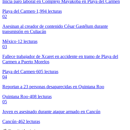
Inicia paro laboral en Complejo Mayakoba en Playa del Carmen
Playa del Carmen
·
1,994
lecturas
02
Asesinan al creador de contenido César Gastélum durante
transmisión en Culiacán
México
·
12
lecturas
03
Fallece trabajador de Xcaret en accidente en tramo de Playa del
Carmen a Puerto Morelos
Playa del Carmen
·
605
lecturas
04
Reportan a 23 personas desaparecidas en Quintana Roo
Quintana Roo
·
408
lecturas
05
Joven es asesinado durante ataque armado en Cancún
Cancún
·
462
lecturas