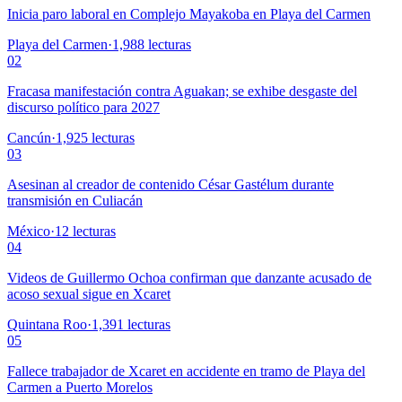
Inicia paro laboral en Complejo Mayakoba en Playa del Carmen
Playa del Carmen
·
1,988
lecturas
02
Fracasa manifestación contra Aguakan; se exhibe desgaste del
discurso político para 2027
Cancún
·
1,925
lecturas
03
Asesinan al creador de contenido César Gastélum durante
transmisión en Culiacán
México
·
12
lecturas
04
Videos de Guillermo Ochoa confirman que danzante acusado de
acoso sexual sigue en Xcaret
Quintana Roo
·
1,391
lecturas
05
Fallece trabajador de Xcaret en accidente en tramo de Playa del
Carmen a Puerto Morelos