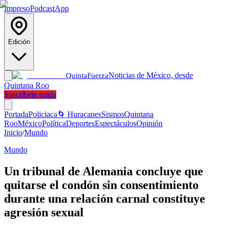
Impreso
Podcast
App
Edición
Noticias de México, desde
Quinta
Fuerza
Quintana Roo
Suscríbete gratis
Portada
Policiaca
🌀 Huracanes
Sismos
Quintana
Roo
México
Política
Deportes
Espectáculos
Opinión
Inicio
/
Mundo
Mundo
Un tribunal de Alemania concluye que
quitarse el condón sin consentimiento
durante una relación carnal constituye
agresión sexual