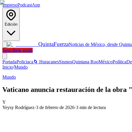
Impreso
Podcast
App
Edición
Quinta
Fuerza
Noticias de México, desde Quint
Suscríbete gratis
Portada
Policiaca
🌀 Huracanes
Sismos
Quintana Roo
México
Política
De
Inicio
/
Mundo
Mundo
Vaticano anuncia restauración de la obra "
Y
Yeysy Rodríguez
·
3 de febrero de 2026
·
3
min de lectura