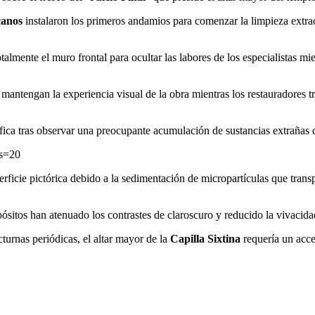
canos
instalaron los primeros andamios para comenzar la limpieza extrao
talmente el muro frontal para ocultar las labores de los especialistas mi
s mantengan la experiencia visual de la obra mientras los restauradores t
ica tras observar una preocupante acumulación de sustancias extrañas qu
?s=20
ficie pictórica debido a la sedimentación de micropartículas que transpo
epósitos han atenuado los contrastes de claroscuro y reducido la vivaci
cturnas periódicas, el altar mayor de la
Capilla Sixtina
requería un acces