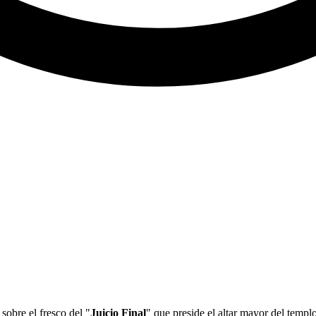
sobre el fresco del "
Juicio Final
" que preside el altar mayor del templ