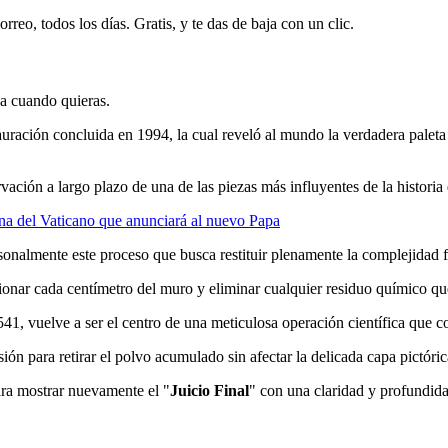
rreo, todos los días. Gratis, y te das de baja con un clic.
ja cuando quieras.
tauración concluida en 1994, la cual reveló al mundo la verdadera paleta
ación a largo plazo de una de las piezas más influyentes de la historia d
tina del Vaticano que anunciará al nuevo Papa
rsonalmente este proceso que busca restituir plenamente la complejidad 
onar cada centímetro del muro y eliminar cualquier residuo químico qu
541, vuelve a ser el centro de una meticulosa operación científica que c
ión para retirar el polvo acumulado sin afectar la delicada capa pictóri
para mostrar nuevamente el "
Juicio Final
" con una claridad y profundida