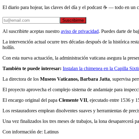
El diario para hojear, las claves del día y el podcast ☕ — todo en un co
Suscribirme
Al suscribirte aceptas nuestro
aviso de privacidad
. Puedes darte de ba
La intervención actual ocurre tres décadas después de la histórica res
hollín.
Con esta nueva actuación, la administración vaticana asegura la preserv
También te puede interesar:
Instalan la chimenea en la Capilla Six
La directora de los
Museos Vaticanos, Barbara Jatta
, supervisa pe
El proyecto aprovecha el complejo sistema de andamiaje para inspecci
El encargo original del papa
Clemente VII
, ejecutado entre 1536 y 1
Los restauradores emplean disolventes suaves y herramientas de precis
Una vez finalizados los tres meses de trabajos, la lona desaparecerá 
Con información de: Latinus