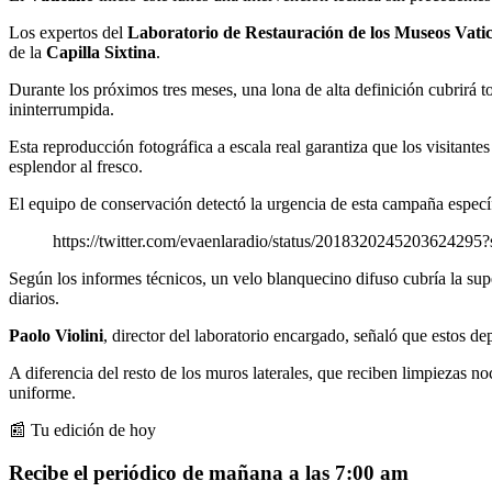
Los expertos del
Laboratorio de Restauración de los Museos Vati
de la
Capilla Sixtina
.
Durante los próximos tres meses, una lona de alta definición cubrirá to
ininterrumpida.
Esta reproducción fotográfica a escala real garantiza que los visitante
esplendor al fresco.
El equipo de conservación detectó la urgencia de esta campaña específ
https://twitter.com/evaenlaradio/status/2018320245203624295
Según los informes técnicos, un velo blanquecino difuso cubría la super
diarios.
Paolo Violini
, director del laboratorio encargado, señaló que estos d
A diferencia del resto de los muros laterales, que reciben limpiezas no
uniforme.
📰 Tu edición de hoy
Recibe el periódico de mañana a las 7:00 am