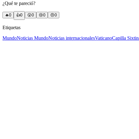
¿Qué te pareció?
🔥
0
👍
0
😲
0
😢
0
😠
0
Etiquetas
Mundo
Noticias Mundo
Noticias internacionales
Vaticano
Capilla Sixtin