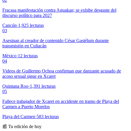
02
Fracasa manifestación contra Aguakan; se exhibe desgaste del
discurso político para 2027
Cancún
·
1,925
lecturas
03
Asesinan al creador de contenido César Gastélum durante
transmisión en Culiacán
México
·
12
lecturas
04
Videos de Guillermo Ochoa confirman que danzante acusado de
acoso sexual sigue en Xcaret
Quintana Roo
·
1,391
lecturas
05
Fallece trabajador de Xcaret en accidente en tramo de Playa del
Carmen a Puerto Morelos
Playa del Carmen
·
583
lecturas
📰 Tu edición de hoy