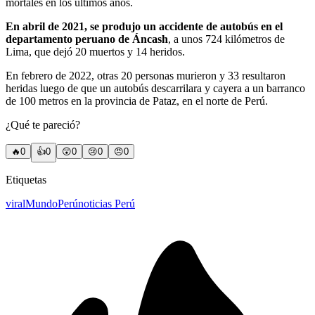
mortales en los últimos años.
En abril de 2021, se produjo un accidente de autobús en el
departamento peruano de Áncash
, a unos 724 kilómetros de
Lima, que dejó 20 muertos y 14 heridos.
En febrero de 2022, otras 20 personas murieron y 33 resultaron
heridas luego de que un autobús descarrilara y cayera a un barranco
de 100 metros en la provincia de Pataz, en el norte de Perú.
¿Qué te pareció?
🔥
0
👍
0
😲
0
😢
0
😠
0
Etiquetas
viral
Mundo
Perú
noticias Perú