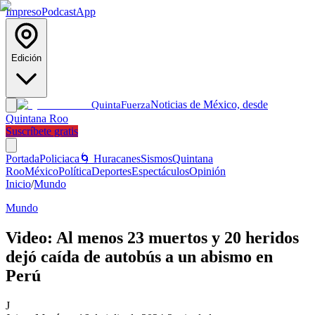
Impreso
Podcast
App
Edición
Noticias de México, desde
Quinta
Fuerza
Quintana Roo
Suscríbete gratis
Portada
Policiaca
🌀 Huracanes
Sismos
Quintana
Roo
México
Política
Deportes
Espectáculos
Opinión
Inicio
/
Mundo
Mundo
Video: Al menos 23 muertos y 20 heridos
dejó caída de autobús a un abismo en
Perú
J