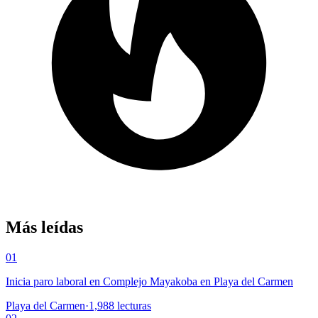
Más leídas
01
Inicia paro laboral en Complejo Mayakoba en Playa del Carmen
Playa del Carmen
·
1,988
lecturas